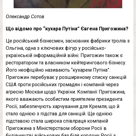
Олександр Сотов
Що відомо про “кухара Путіна” Євгена Пригожина?
Це російський бізнесмен, засновник фабрики тролів з
Ольгіна, одна з ключових фігур у російсько-
українській інформаційній війні. Пригожин також є
ресторатором та власником кейтерингового бізнесу.
Його неофіційно називають “кухарем Путіна”.
Пригожин перебуває у розширеному списку санкцій
США проти російських громадян і компаній через
агресію Москви щодо України. Компанії Пригожина,
якого вважають особистим приятелем президента
Росії, забезпечують харчування для Кремля, що й
стало однією з підстав для санкцій. Ще однією
підставою стала широка співпраця компаній
Пригожина з Міністерством оборони Росії в
будівництві військових баз біля кордону Росії з