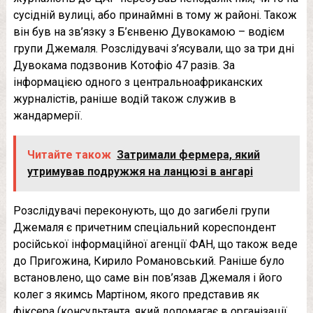
сусідній вулиці, або принаймні в тому ж районі. Також
він був на зв’язку з Б’єнвеню Дувокамою – водієм
групи Джемаля. Розслідувачі з’ясували, що за три дні
Дувокама подзвонив Котофіо 47 разів. За
інформацією одного з центральноафриканских
журналістів, раніше водій також служив в
жандармерії.
Читайте також
Затримали фермера, який
утримував подружжя на ланцюзі в ангарі
Розслідувачі переконують, що до загибелі групи
Джемаля є причетним спеціальний кореспондент
російської інформаційної агенції ФАН, що також веде
до Пригожина, Кирило Романовський. Раніше було
встановлено, що саме він пов’язав Джемаля і його
колег з якимсь Мартіном, якого представив як
фіксера (консультанта, який допомагає в організації