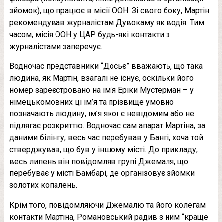
зйомок), що працює в місії ООН. Зі свого боку, Мартін
рекомендував журналістам Дувокаму як водія. Тим
часом, місія ООН у ЦАР будь-які контакти з
журналістами заперечує.
Водночас представники “Досьє” вважають, що така
людина, як Мартін, взагалі не існує, оскільки його
номер зареєстровано на ім’я Еріки Мустерман – у
німецькомовних ці ім’я та прізвище умовно
позначають людину, ім’я якої є невідомим або не
підлягає розкриттю. Водночас сам апарат Мартіна, за
даними білінгу, весь час перебував у Бангі, хоча той
стверджував, що був у іншому місті. До прикладу,
весь липень він повідомляв групі Джемаля, що
перебуває у місті Бамбарі, де організовує зйомки
золотих копалень.
Крім того, повідомляючи Джемалю та його колегам
контакти Мартіна, Романовський радив з ним “краще