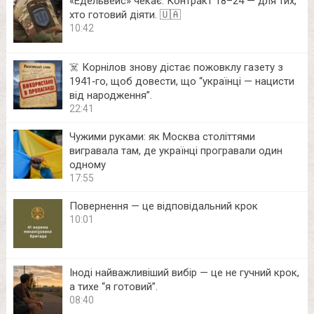
«Едельвейс» чекає. Контракт 18–24 — для тих,
хто готовий діяти. 🇺🇦
10:42
☠️ Корнілов знову дістає пожовклу газету з
1941‑го, щоб довести, що “українці — нацисти
від народження”.
22:41
Чужими руками: як Москва століттями
вигравала там, де українці програвали один
одному
17:55
Повернення — це відповідальний крок
10:01
Іноді найважливіший вибір — це не гучний крок,
а тихе “я готовий”.
08:40