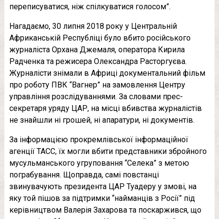
переписуватися, ніж спілкуватися голосом”.
Нагадаємо, 30 липня 2018 року у Центральній
Африканській Республіці було вбито російського
журналіста Орхана Джемаля, оператора Кирила
Радченка та режисера Олександра Расторгуєва.
Журналісти знімали в Африці документальний фільм
про роботу ПВК “Вагнер” на замовлення Центру
управління розслідуваннями. За словами прес-
секретаря уряду ЦАР, на місці вбивства журналістів
не знайшли ні грошей, ні апаратури, ні документів.
За інформацією прокремлівської інформаційної
агенції ТАСС, їх могли вбити представники збройного
мусульманського угруповання “Селека” з метою
пограбування. Щоправда, самі повстанці
звинувачують президента ЦАР Туадеру у змові, на
яку той пішов за підтримки “найманців з Росії” під
керівництвом Валерія Захарова та поскаржився, що