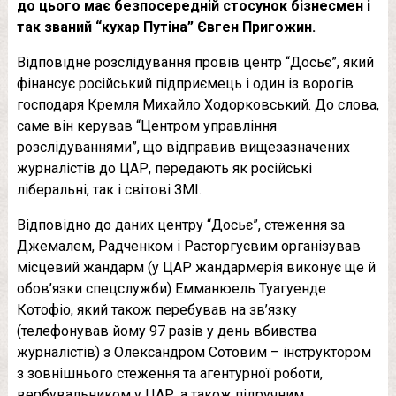
до цього має безпосередній стосунок бізнесмен і
так званий “кухар Путіна” Євген Пригожин.
Відповідне розслідування провів центр “Досьє”, який
фінансує російський підприємець і один із ворогів
господаря Кремля Михайло Ходорковський. До слова,
саме він керував “Центром управління
розслідуваннями”, що відправив вищезазначених
журналістів до ЦАР, передають як російські
ліберальні, так і світові ЗМІ.
Відповідно до даних центру “Досьє”, стеження за
Джемалем, Радченком і Расторгуєвим організував
місцевий жандарм (у ЦАР жандармерія виконує ще й
обов’язки спецслужби) Емманюель Туагуенде
Котофіо, який також перебував на зв’язку
(телефонував йому 97 разів у день вбивства
журналістів) з Олександром Сотовим – інструктором
з зовнішнього стеження та агентурної роботи,
вербувальником у ЦАР, а також підручним