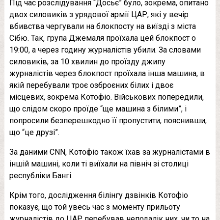
Під час розслідування “Досьє” було, зокрема, опитано
двох силовиків з урядової армії ЦАР, які у вечір
вбивства чергували на блокпосту на виїзді з міста
Сібю. Так, група Джемаля проїхала цей блокпост о
19:00, а через годину журналістів убили. За словами
силовиків, за 10 хвилин до проїзду джипу
журналістів через блокпост проїхала інша машина, в
якій перебували троє озброєних білих і двоє
місцевих, зокрема Котофіо. Військових попередили,
що слідом скоро проїде “ще машина з білими”, і
попросили безперешкодно її пропустити, пояснивши,
що “це друзі”.
За даними CNN, Котофіо також їхав за журналістами в
іншій машині, коли ті виїхали на північ зі столиці
республіки Бангі.
Крім того, дослідження білінгу дзвінків Котофіо
показує, що той увесь час з моменту прильоту
журналістів до ЦАР перебував неподалік них, чи то на