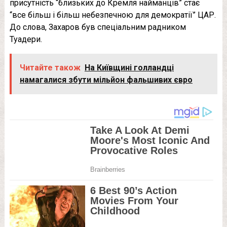
присутність “близьких до Кремля найманців” стає
“все більш і більш небезпечною для демократії” ЦАР.
До слова, Захаров був спеціальним радником
Туадери.
Читайте також
На Київщині голландці
намагалися збути мільйон фальшивих євро