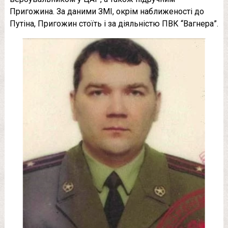
Пригожина. За даними ЗМІ, окрім наближеності до
Путіна, Пригожин стоїть і за діяльністю ПВК “Вагнера”.