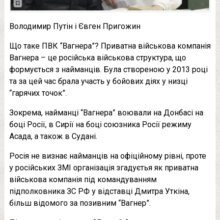
Володимир Путін і Євген Пригожин
Що таке ПВК “Вагнера”? Приватна військова компанія
Вагнера – це російська військова структура, що
формується з найманців. Була створеною у 2013 році
та за цей час брала участь у бойових діях у низці
“гарячих точок”.
Зокрема, найманці “Вагнера” воювали на Донбасі на
боці Росії, в Сирії на боці союзника Росії режиму
Асада, а також в Судані.
Росія не визнає найманців на офіційному рівні, проте
у російських ЗМІ організація згадуєтья як приватна
військова компанія під командуванням
підполковника ЗС РФ у відставці Дмитра Уткіна,
більш відомого за позивним “Вагнер”.