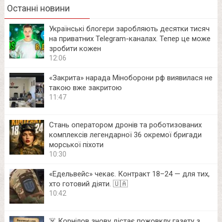
Останні новини
Українські блогери заробляють десятки тисяч
на приватних Telegram-каналах. Тепер це може
зробити кожен
12:06
«Закрита» нарада Міноборони рф виявилася не
такою вже закритою
11:47
Стань оператором дронів та роботизованих
комплексів легендарної 36 окремої бригади
морської піхоти
10:30
«Едельвейс» чекає. Контракт 18–24 — для тих,
хто готовий діяти. 🇺🇦
10:42
☠️ Корнілов знову дістає пожовклу газету з