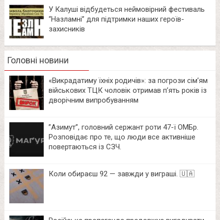
У Калуші відбудеться неймовірний фестиваль
“Назламні” для підтримки наших героїв-
захисників
Головні новини
«Викрадатиму їхніх родичів»: за погрози сім’ям
військових ТЦК чоловік отримав п’ять років із
дворічним випробуванням
⁨”Азимут”, головний сержант роти 47-ї ОМБр.
Розповідає про те, що люди все активніше
повертаються із СЗЧ.
Коли обираєш 92 — завжди у виграші. 🇺🇦