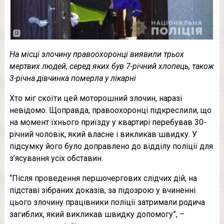
На місці злочину правоохоронці виявили трьох
мертвих людей, серед яких був 7-річний хлопець, також
3-річна дівчинка померла у лікарні
Хто міг скоїти цей моторошний злочин, наразі
невідомо. Щоправда, правоохоронці підкреслили, що
на момент їхнього приїзду у квартирі перебував 30-
річний чоловік, який власне і викликав швидку. У
підсумку його було доправлено до відділу поліції для
з’ясування усіх обставин.
“Після проведення першочергових слідчих дій, на
підставі зібраних доказів, за підозрою у вчиненні
цього злочину працівники поліції затримали родича
загиблих, який викликав швидку допомогу”, –