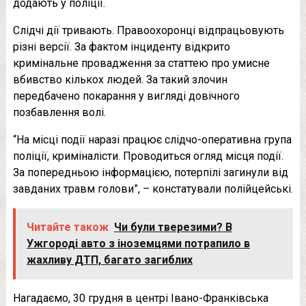
додають у поліції.
Слідчі дії тривають. Правоохоронці відпрацьовують
різні версії. За фактом інциденту відкрито
кримінальне провадження за статтею про умисне
вбивство кількох людей. За такий злочин
передбачено покарання у вигляді довічного
позбавлення волі.
“На місці події наразі працює слідчо-оперативна група
поліції, криміналісти. Проводиться огляд місця події.
За попередньою інформацією, потерпілі загинули від
завданих травм голови”, – констатували полійцейські.
Читайте також
Чи були тверезими? В
Ужгороді авто з іноземцями потрапило в
жахливу ДТП, багато загиблих
Нагадаємо, 30 грудня в центрі Івано-Франківська