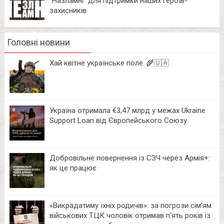
“Назламні” для підтримки наших героїв-
захисників
Головні новини
Хай квітне українське поле. 🌾🇺🇦
Україна отримала €3,47 млрд у межах Ukraine
Support Loan від Європейського Союзу
Добровільне повернення із СЗЧ через Армія+:
як це працює
«Викрадатиму їхніх родичів»: за погрози сім’ям
військових ТЦК чоловік отримав п’ять років із