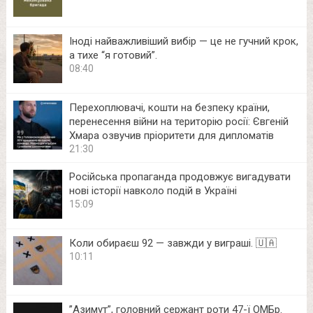
Іноді найважливіший вибір — це не гучний крок,
а тихе “я готовий”.
08:40
Перехоплювачі, кошти на безпеку країни,
перенесення війни на територію росії: Євгеній
Хмара озвучив пріоритети для дипломатів
21:30
Російська пропаганда продовжує вигадувати
нові історії навколо подій в Україні
15:09
Коли обираєш 92 — завжди у виграші. 🇺🇦
10:11
⁨”Азимут”, головний сержант роти 47-ї ОМБр.