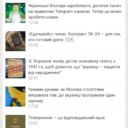
Українські блогери заробляють десятки тисяч
на приватних Telegram-каналах. Тепер це може
зробити кожен
12:06
«Едельвейс» чекає. Контракт 18–24 — для тих,
хто готовий діяти. 🇺🇦
10:42
☠️ Корнілов знову дістає пожовклу газету з
1941‑го, щоб довести, що “українці — нацисти
від народження”.
22:41
Чужими руками: як Москва століттями
вигравала там, де українці програвали один
одному
17:55
Повернення — це відповідальний крок
10:01