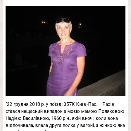
“22 грудня 2018 р. у поїзді 357К Київ-Пас. – Рахів
стався нещасний випадок з моєю мамою Поляковою
Надією Василівною, 1960 р.н., якій вночі, коли вона
відпочивала, впала друга полка у вагоні, з жінкою яка