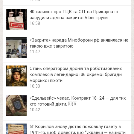
40 «зливів» про ТЦК та СП: на Прикарпатті
засудили адміна закритої Viber-групи
16:58
«Закрита» нарада Міноборони рф виявилася не
такою вже закритою
11:47
Стань оператором дронів та роботизованих
комплексів легендарної 36 окремої бригади
морської піхоти
10:30
«Едельвейс» чекає. Контракт 18–24 — для тих,
хто готовий діяти. 🇺🇦
10:42
☠️ Корнілов знову дістає пожовклу газету з
1941‑го, щоб довести, що “українці — нацисти