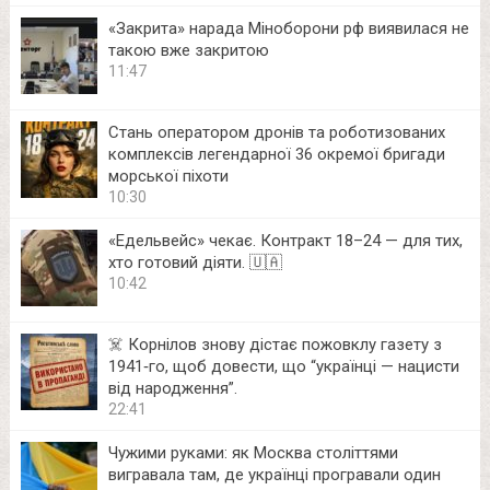
«Закрита» нарада Міноборони рф виявилася не
такою вже закритою
11:47
Стань оператором дронів та роботизованих
комплексів легендарної 36 окремої бригади
морської піхоти
10:30
«Едельвейс» чекає. Контракт 18–24 — для тих,
хто готовий діяти. 🇺🇦
10:42
☠️ Корнілов знову дістає пожовклу газету з
1941‑го, щоб довести, що “українці — нацисти
від народження”.
22:41
Чужими руками: як Москва століттями
вигравала там, де українці програвали один