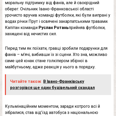
моральну підтримку від фанів, але й своєрідний
оберег. Очільник Івано-Франковської області
урочисто вручив команді футболки, які були випрані у
водах річки Прут і освячені закарпатськими травами.
Капітан команди
Руслан Ротань
прийняв футболки,
захищені від нечистих сил.
Перед тим як поїхати, гравці зробили подарунки для
фанів – м’ячі, вибивши їх зі сцени. Хто зна, можливо
саме цей юнак стане голкіпером збірної в
майбутньому, адже реакція у нього в порядку.
Читайте також
В Івано-Франківську
розгорівся ще один будівельний скандал
Кульмінаційним моментом, заради котрого всі й
зібралися, став від’їзд автобуса з національною