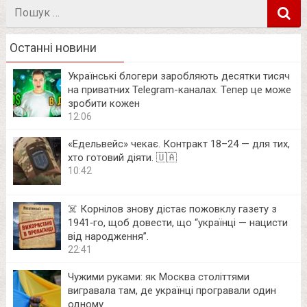
Пошук
в
Останні новини
Українські блогери заробляють десятки тисяч
на приватних Telegram-каналах. Тепер це може
зробити кожен
12:06
«Едельвейс» чекає. Контракт 18–24 — для тих,
хто готовий діяти. 🇺🇦
10:42
☠️ Корнілов знову дістає пожовклу газету з
1941‑го, щоб довести, що “українці — нацисти
від народження”.
22:41
Чужими руками: як Москва століттями
вигравала там, де українці програвали один
одному