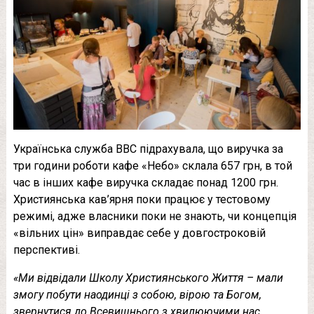
Українська служба BBC підрахувала, що виручка за
три години роботи кафе «Небо» склала 657 грн, в той
час в інших кафе виручка складає понад 1200 грн.
Християнська кав’ярня поки працює у тестовому
режимі, адже власники поки не знають, чи концепція
«вільних цін» виправдає себе у довгостроковій
перспективі.
«Ми відвідали Школу Християнського Життя – мали
змогу побути наодинці з собою, вірою та Богом,
звернутися до Всевишнього з хвилюючими нас