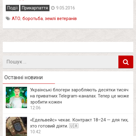
Події
Прикарпаття
9.05.2016
АТО
,
боротьба
,
землі ветеранів
Пошук
в
Останні новини
Українські блогери заробляють десятки тисяч
на приватних Telegram-каналах. Тепер це може
зробити кожен
12:06
«Едельвейс» чекає. Контракт 18–24 — для тих,
хто готовий діяти. 🇺🇦
10:42