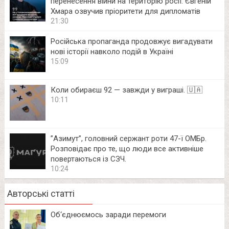
перенесення війни на територію росії: Євгеній
Хмара озвучив пріоритети для дипломатів
21:30
Російська пропаганда продовжує вигадувати
нові історії навколо подій в Україні
15:09
Коли обираєш 92 — завжди у виграші. 🇺🇦
10:11
⁨”Азимут”, головний сержант роти 47-ї ОМБр.
Розповідає про те, що люди все активніше
повертаються із СЗЧ.
10:24
Авторські статті
Об‘єднюємось заради перемоги