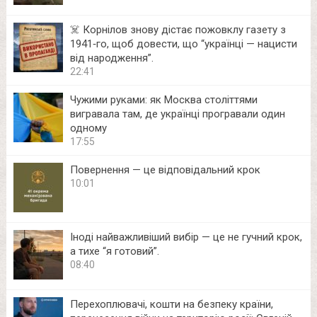
☠️ Корнілов знову дістає пожовклу газету з
1941‑го, щоб довести, що “українці — нацисти
від народження”.
22:41
Чужими руками: як Москва століттями
вигравала там, де українці програвали один
одному
17:55
Повернення — це відповідальний крок
10:01
Іноді найважливіший вибір — це не гучний крок,
а тихе “я готовий”.
08:40
Перехоплювачі, кошти на безпеку країни,