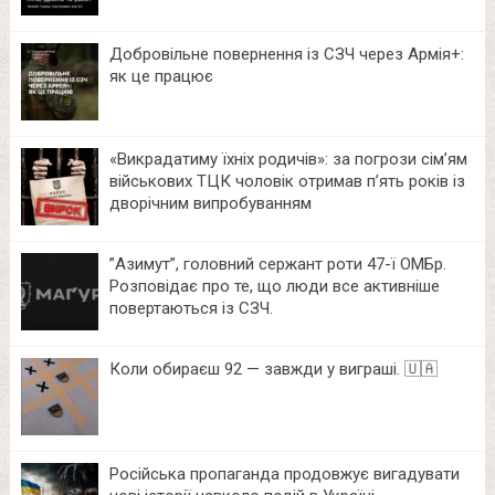
Добровільне повернення із СЗЧ через Армія+:
як це працює
«Викрадатиму їхніх родичів»: за погрози сім’ям
військових ТЦК чоловік отримав п’ять років із
дворічним випробуванням
⁨”Азимут”, головний сержант роти 47-ї ОМБр.
Розповідає про те, що люди все активніше
повертаються із СЗЧ.
Коли обираєш 92 — завжди у виграші. 🇺🇦
Російська пропаганда продовжує вигадувати