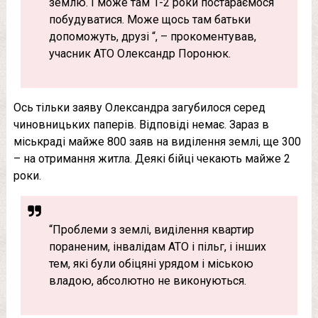
землю. І може там 1-2 роки постараємося
побудуватися. Може щось там батьки
допоможуть, друзі “, – прокоментував,
учасник АТО Олександр Поронюк.
Ось тільки заяву Олександра загубилося серед
чиновницьких паперів. Відповіді немає. Зараз в
міськраді майже 800 заяв на виділення землі, ще 300
– на отримання житла. Деякі бійці чекають майже 2
роки.
“Проблеми з землі, виділення квартир
пораненим, інвалідам АТО і пільг, і інших
тем, які були обіцяні урядом і міською
владою, абсолютно не виконуються.