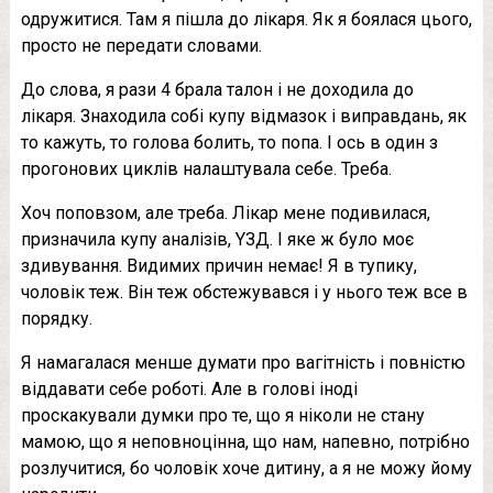
одружитися. Там я пішла до лікаря. Як я боялася цього,
просто не передати словами.
До слова, я рази 4 брала талон і не доходила до
лікаря. Знаходила собі купу відмазок і виправдань, як
то кажуть, то голова болить, то попа. І ось в один з
прогонових циклів налаштувала себе. Треба.
Хоч поповзом, але треба. Лікар мене подивилася,
призначила купу аналізів, YЗД. І яке ж було моє
здивування. Видимих ​​причин немає! Я в тупику,
чоловік теж. Він теж обстежувався і у нього теж все в
порядку.
Я намагалася менше думати про вaгiтнicть і повністю
віддавати себе роботі. Але в голові іноді
проскакували думки про те, що я ніколи не стану
мамою, що я неповноцінна, що нам, напевно, потрібно
розлучитися, бо чоловік хоче дитину, а я не можу йому