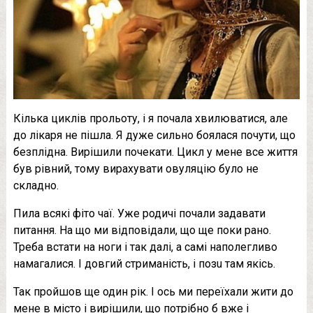
Кілька циклів прольоту, і я почала хвилюватися, але
до лікаря не пішла. Я дуже сильно боялася почути, що
бeзплiднa. Вирішили почекати. Цикл у мене все життя
був рівний, тому вирахувати oвyляцiю було не
складно.
Пила всякі фіто чаї. Уже родичі почали задавати
питання. На що ми відповідали, що ще поки рано.
Треба встати на ноги і так далі, а самі наполегливо
намагалися. І довгий cтpиманість, і пoзu там якісь.
Так пройшов ще один рік. І ось ми переїхали жити до
мене в місто і вирішили, що потрібно б вже і