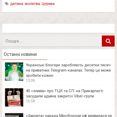
дитина
,
молитва
,
Церква
Пошук
в
Останні новини
Українські блогери заробляють десятки тисяч
на приватних Telegram-каналах. Тепер це може
зробити кожен
12:06
40 «зливів» про ТЦК та СП: на Прикарпатті
засудили адміна закритої Viber-групи
16:58
«Закрита» нарада Міноборони рф виявилася не