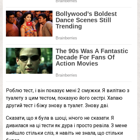
Роблю тест, і він показує мені 2 смужки. Я вилітаю з
туалету з цим тестом, показую його сестрі. Хапаю
другий тест і біжу знову в туалет. Знову дві.
Сказати, що я була в шоці, нічого не сказати. Я
дивилася на ці тести як дypa і просто ревіла. З мене
вийшло стільки сліз, я навіть не знала, що стільки