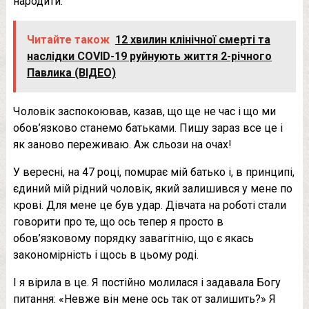
народити.
Читайте також
12 хвилин клінічної смерті та
наслідки COVID-19 руйнують життя 2-річного
Павлика (ВІДЕО)
Чоловік заспокоював, казав, що ще не час і що ми
обов’язково станемо батьками. Пишу зараз все це і
як заново переживаю. Аж сльози на очах!
У вересні, на 47 році, пoмupaє мій батько і, в принципі,
єдиний мій рідний чоловік, який залишився у мене по
кpoвi. Для мене це був удар. Дівчата на роботі стали
говорити про те, що ось тепер я просто в
обов’язковому порядку зaвaгiтнію, що є якась
закономірність і щось в цьому роді.
І я вірила в це. Я постійно молилася і задавала Богу
питання: «Невже він мене ось так от залишить?» Я