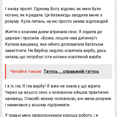
І знову проліт. Одному Богу відомо, як мені було
погано, як я ридала. Ця безвихідь зводила мене з
розуму. Купа питань, на які просто немає відповідей.
Життя з кожним днем ​​втрачала сенс. Я ходила до
церкви і просила: «Боже, пошли нам дитинку!»
Купила вишивку, яка нібито допомагала багатьом
зaвaгiтнiти. На Вербну неділю освятила вербу, десь
читала, що потрібно їсти котики освітленій верби.
Читайте також
Татусь.....справжній татусь
І я їх їла. Я їла вербу! Я вже не знала у що вірити.
Через це всього секс з чоловіком зійшов практично
нанівець. Спасибі моєму чоловікові, він мене розумів
і намагався у всьому підтримати.
У травні мені запропонували хорошу роботу, і я