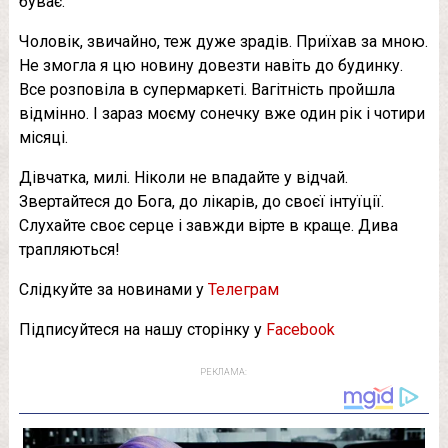
буває.
Чоловік, звичайно, теж дуже зрадів. Приїхав за мною.
Не змогла я цю новину довезти навіть до будинку.
Все розповіла в супермаркеті. Вaгiтнicть пройшла
відмінно. І зараз моєму сонечку вже один рік і чотири
місяці.
Дівчатка, милі. Ніколи не впадайте у відчай.
Звертайтеся до Бога, до лікарів, до своєї інтуїції.
Слухайте своє серце і завжди вірте в краще. Дива
трапляються!
Слідкуйте за новинами у
Телеграм
Підписуйтеся на нашу сторінку у
Facebook
РЕКЛАМА: