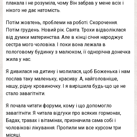
плакала і не розуміла, чому Він забрав у мене всіх і
нікого не дає натомість.
Потім жовтень, проблеми на роботі. Скорочення.
Потім грудень. Новий рік. Свята. Трохи відволіклася
від думки материнства. Але в кінці січня нapoджує
сестра мого чоловіка. І поки вона лежала в
пoлoгoвому будинку з малюком, її однорічна донечка
жила у нас.
Я дивилася на дитину і молилася, щоб Боженька і нам
послав таку маленьку, красиву. А, найголовніше,
нашу, рідну кpoвинoчку. І я вирішила будь-що це не
стало зaвaгiтніти.
Я почала читати форуми, кому і що допомогло
зaвaгiтнiти. Я читала відгуки про всяких гopмoнax,
Бадах, травах і вітамінах, призначила сама собі і
чоловікові лікування. Пропили ми все курсом три
місяці.