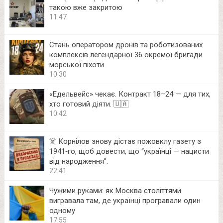
такою вже закритою
11:47
Стань оператором дронів та роботизованих
комплексів легендарної 36 окремої бригади
морської піхоти
10:30
«Едельвейс» чекає. Контракт 18–24 — для тих,
хто готовий діяти. 🇺🇦
10:42
☠️ Корнілов знову дістає пожовклу газету з
1941‑го, щоб довести, що “українці — нацисти
від народження”.
22:41
Чужими руками: як Москва століттями
вигравала там, де українці програвали один
одному
17:55