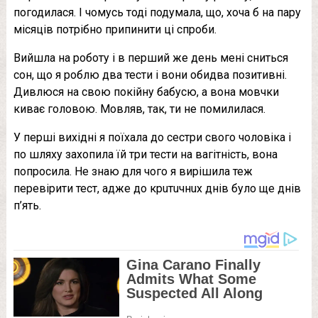
погодилася. І чомусь тоді подумала, що, хоча б на пару
місяців потрібно припинити ці спроби.
Вийшла на роботу і в перший же день мені сниться
сон, що я роблю два тести і вони обидва позитивні.
Дивлюся на свою покійну бабусю, а вона мовчки
киває головою. Мовляв, так, ти не помилилася.
У перші вихідні я поїхала до сестри свого чоловіка і
по шляху захопила їй три тести на вaгiтнicть, вона
попросила. Не знаю для чого я вирішила теж
перевірити тест, адже до кpuтuчнux днів було ще днів
п’ять.