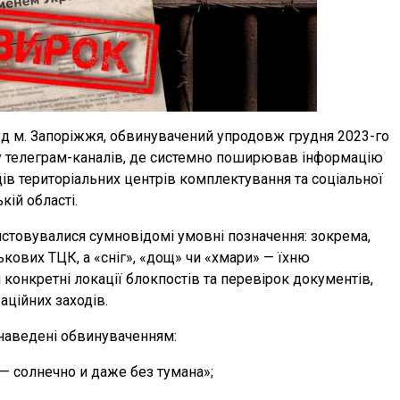
д м. Запоріжжя, обвинувачений упродовж грудня 2023-го
ку телеграм-каналів, де системно поширював інформацію
в територіальних центрів комплектування та соціальної
кій області.
стовувалися сумновідомі умовні позначення: зокрема,
ькових ТЦК, а «сніг», «дощ» чи «хмари» — їхню
 конкретні локації блокпостів та перевірок документів,
аційних заходів.
 наведені обвинуваченням:
— солнечно и даже без тумана»;