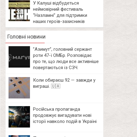
У Калуші відбудеться
неймовірний фестиваль
“Назламні” для підтримки
наших героїв-захисників
Головні новини
⁨”Азимут”, головний сержант
роти 47-ї ОМБр. Розповідає
про те, що люди все активніше
повертаються із СЗЧ.
Коли обираєш 92 — завжди у
виграші. 🇺🇦
Російська пропаганда
продовжує вигадувати нові
історії навколо подій в Україні