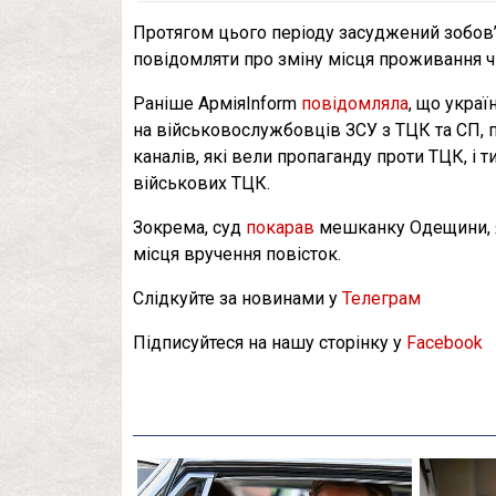
Протягом цього періоду засуджений зобов’я
повідомляти про зміну місця проживання ч
Раніше АрміяInform
повідомляла
, що украї
на військовослужбовців ЗСУ з ТЦК та СП, п
каналів, які вели пропаганду проти ТЦК, і 
військових ТЦК.
Зокрема, суд
покарав
мешканку Одещини, як
місця вручення повісток.
Слідкуйте за новинами у
Телеграм
Підписуйтеся на нашу сторінку у
Facebook