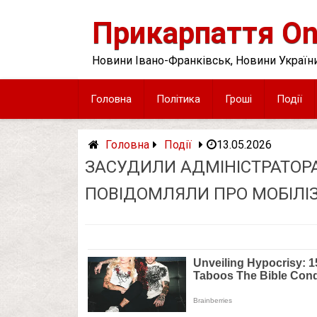
Skip
to
Прикарпаття On
content
Новини Івано-Франківськ, Новини України
Головна
Політика
Гроші
Події
Головна
Події
13.05.2026
ЗАСУДИЛИ АДМІНІСТРАТОРА
ПОВІДОМЛЯЛИ ПРО МОБІЛІЗ