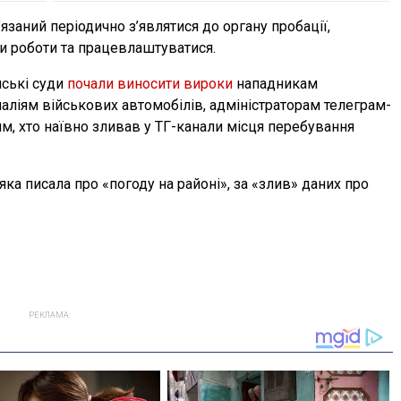
заний періодично з’являтися до органу пробації,
и роботи та працевлаштуватися.
нські суди
почали виносити вироки
нападникам
аліям військових автомобілів, адміністраторам телеграм-
тим, хто наївно зливав у ТГ-канали місця перебування
а писала про «погоду на районі», за «злив» даних про
РЕКЛАМА: