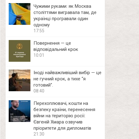
Чужими руками: як Москва
століттями вигравала там, де
українці програвали один
одному
17:55
Повернення — це
відповідальний крок
10:01
Іноді найважливіший вибір — це
не гучний крок, а тихе “я
готовий”.
08:40
Перехоплювачі, кошти на
безпеку країни, перенесення
війни на територію росії:
Євгеній Хмара озвучив
пріоритети для дипломатів
21:30