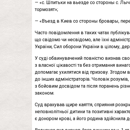
— «с. Шпитьки на вьезде со стороны с. Лы
тормозят»;
— «Въезд в Киев со стороны бровары, пер
Часто повідомлення в таких чатах публік
що свідомо чи несвідомо, але їхні адмініс
України, Сил оборони України в цілому, де
У суді обвинувачений повністю визнав сво
з власної цікавості та без отримання вин
допомагає ухилятися від призову. Згодом в
до інших адміністраторів. Чоловік розумі
з бойовим досвідом та після поранень різн
законом.
Суд врахував щире каяття, сприяння розкри
неповнолітньої дитини та позитивні характ
є донором крові, а його родина здійснила 