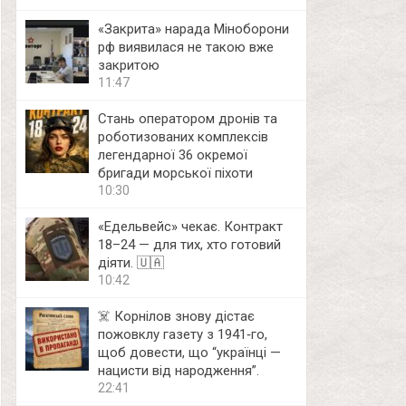
«Закрита» нарада Міноборони
рф виявилася не такою вже
закритою
11:47
Стань оператором дронів та
роботизованих комплексів
легендарної 36 окремої
бригади морської піхоти
10:30
«Едельвейс» чекає. Контракт
18–24 — для тих, хто готовий
діяти. 🇺🇦
10:42
☠️ Корнілов знову дістає
пожовклу газету з 1941‑го,
щоб довести, що “українці —
нацисти від народження”.
22:41