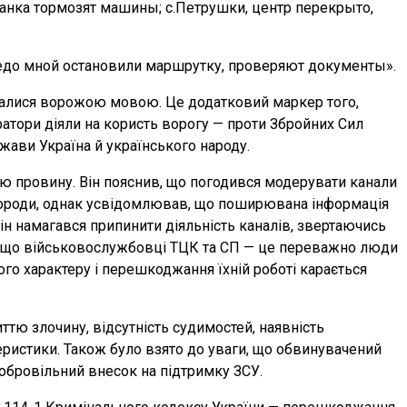
чанка тормозят машины; с.Петрушки, центр перекрыто,
едо мной остановили маршрутку, проверяют документы».
увалися ворожою мовою. Це додатковий маркер того,
тратори діяли на користь ворогу — проти Збройних Сил
ржави Україна й українського народу.
ю провину. Він пояснив, що погодився модерувати канали
агороди, однак усвідомлював, що поширювана інформація
ін намагався припинити діяльність каналів, звертаючись
в, що військовослужбовці ТЦК та СП — це переважно люди
ого характеру і перешкоджання їхній роботі карається
ттю злочину, відсутність судимостей, наявність
еристики. Також було взято до уваги, що обвинувачений
добровільний внесок на підтримку ЗСУ.