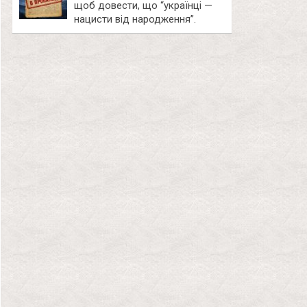
щоб довести, що “українці —
нацисти від народження”.