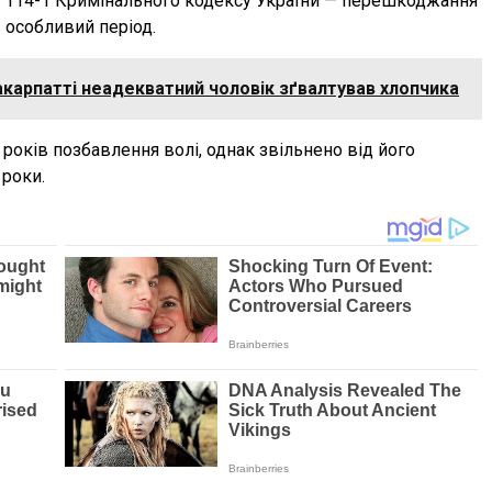
ст. 114-1 Кримінального кодексу України — перешкоджання
в особливий період.
акарпатті неадекватний чоловік зґвалтував хлопчика
 років позбавлення волі, однак звільнено від його
роки.