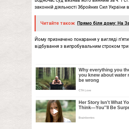
Водночас суд визнав його винним за ч. 1 
законній діяльності Збройних Сил України 
Читайте також
Прямо біля дому: На З
Йому призначено покарання у вигляді п’яти
відбування з випробувальним строком три 