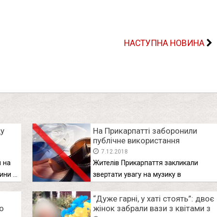
НАСТУПНА НОВИНА
ду
На Прикарпатті заборонили
публічне використання
російських фільмів і музики
7.12.2018
м на
Жителів Прикарпаття закликали
лини …
звертати увагу на музику в
магазинах та …
“Дуже гарні, у хаті стоять”: двоє
о
жінок забрали вази з квітами з