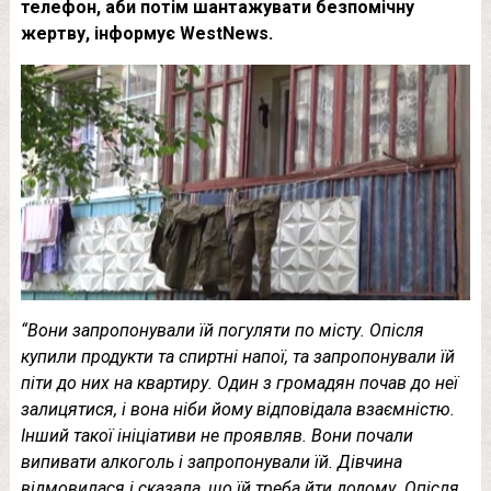
телефон, аби потім шантажувати безпомічну
жертву, інформує WestNews.
“Вони запропонували їй погуляти по місту. Опісля
купили продукти та спиртні напої, та запропонували їй
піти до них на квартиру. Один з громадян почав до неї
залицятися, і вона ніби йому відповідала взаємністю.
Інший такої ініціативи не проявляв. Вони почали
випивати алкоголь і запропонували їй. Дівчина
відмовилася і сказала, що їй треба йти додому. Опісля