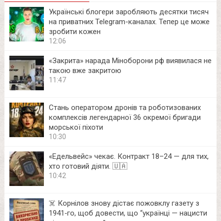
Українські блогери заробляють десятки тисяч
на приватних Telegram-каналах. Тепер це може
зробити кожен
12:06
«Закрита» нарада Міноборони рф виявилася не
такою вже закритою
11:47
Стань оператором дронів та роботизованих
комплексів легендарної 36 окремої бригади
морської піхоти
10:30
«Едельвейс» чекає. Контракт 18–24 — для тих,
хто готовий діяти. 🇺🇦
10:42
☠️ Корнілов знову дістає пожовклу газету з
1941‑го, щоб довести, що “українці — нацисти