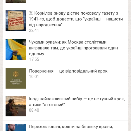
☠️ Корнілов знову дістає пожовклу газету з
1941‑го, щоб довести, що “українці — нацисти
від народження”.
22:41
Чужими руками: як Москва століттями
вигравала там, де українці програвали один
одному
17:55
Повернення — це відповідальний крок
10:01
Іноді найважливіший вибір — це не гучний крок,
а тихе “я готовий”.
08:40
Перехоплювачі, кошти на безпеку країни,