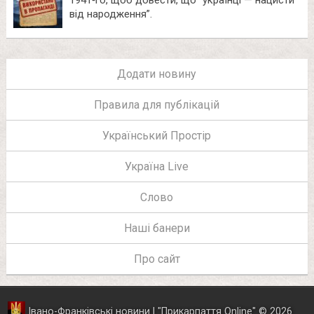
1941‑го, щоб довести, що “українці — нацисти
від народження”.
Додати новину
Правила для публікацій
Український Простір
Україна Live
Слово
Наші банери
Про сайт
Івано-Франківські новини | "
Прикарпаття Online
"
© 2026