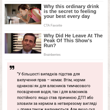
“У більшості випадків підстав для
вилучення прав – немає. Втім, норми
однакові як для власників тимчасового
посвідчення водія, так і для власників
постійного: якщо став причиною ДТП або
зловили за кермом в нетверезому вигляді
– права також вилучаються. Але якщо суд