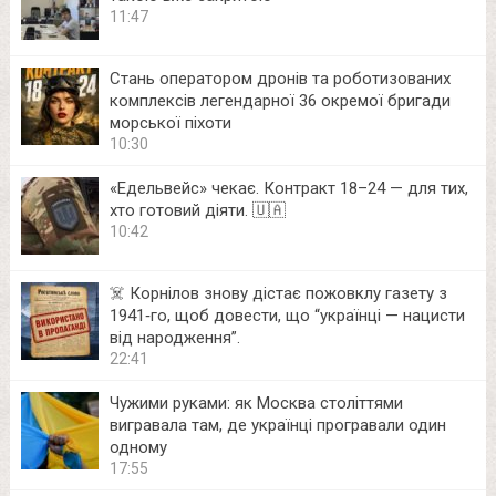
11:47
Стань оператором дронів та роботизованих
комплексів легендарної 36 окремої бригади
морської піхоти
10:30
«Едельвейс» чекає. Контракт 18–24 — для тих,
хто готовий діяти. 🇺🇦
10:42
☠️ Корнілов знову дістає пожовклу газету з
1941‑го, щоб довести, що “українці — нацисти
від народження”.
22:41
Чужими руками: як Москва століттями
вигравала там, де українці програвали один
одному
17:55