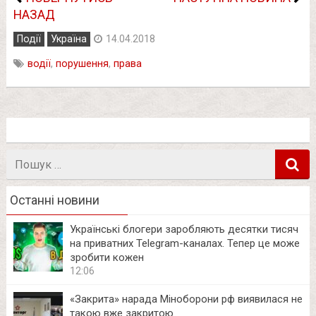
НАЗАД
Події
Україна
14.04.2018
водії
,
порушення
,
права
Пошук
в
Останні новини
Українські блогери заробляють десятки тисяч
на приватних Telegram-каналах. Тепер це може
зробити кожен
12:06
«Закрита» нарада Міноборони рф виявилася не
такою вже закритою