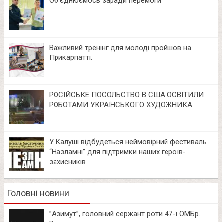
Об‘єднюємось заради перемоги
Важливий тренінг для молоді пройшов на
Прикарпатті.
РОСІЙСЬКЕ ПОСОЛЬСТВО В США ОСВІТИЛИ
РОБОТАМИ УКРАЇНСЬКОГО ХУДОЖНИКА
У Калуші відбудеться неймовірний фестиваль
“Назламні” для підтримки наших героїв-
захисників
Головні новини
⁨”Азимут”, головний сержант роти 47-ї ОМБр.