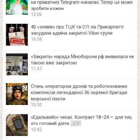
на приватних Telegram-каналах. Тепер це може
зробити кожен
12:06
40 «зливів» про ТЦК та СП: на Прикарпатті
засудили адміна закритої Viber-групи
16:58
«Закрита» нарада Міноборони рф виявилася не
такою вже закритою
11:47
Стань оператором дронів та роботизованих
комплексів легендарної 36 окремої бригади
морської піхоти
10:30
«Едельвейс» чекає. Контракт 18–24 — для тих,
хто готовий діяти. 🇺🇦
10:42