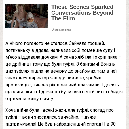
А нічого поганого не сталося. Зайняла грошей,
потихеньку віддала, наливала собі поменше супу і
м’ясо віддавала дочкам. А сама хліб їла і окріп пила –
це дрібниці, тому що були туфлі. З бантами! Вона в
цих туфлях пішла на вечірку до знайомих, там в неї
закохався директор заводу пивного, зробив
пропозицію, і через рік вона вийшла заміж. І досить
щасливо жила. І дівчатка були одягнені й ситі, і обидві
отримали вищу освіту.
Хоча війна була і всякі жaxи, але туфлі, спогад про
туфлi – вони зносилися, звичайно, – дуже
підтримувалa! Це був найрадісніший спогад! І в 90