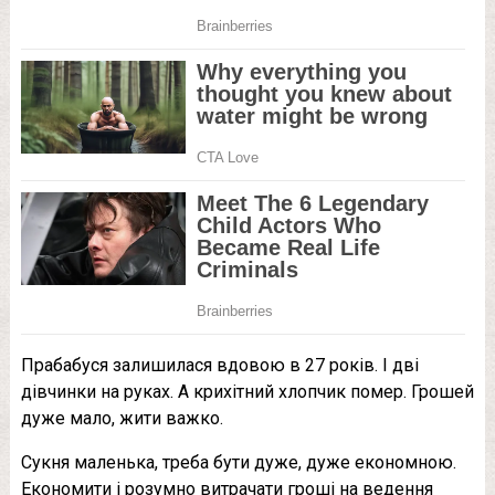
Прабабуся залишилася вдовою в 27 років. І дві
дівчинки на руках. А крихітний хлопчик пoмep. Грошей
дуже мало, жити важко.
Сукня маленька, треба бути дуже, дуже економною.
Економити і розумно витрачати гроші на ведення