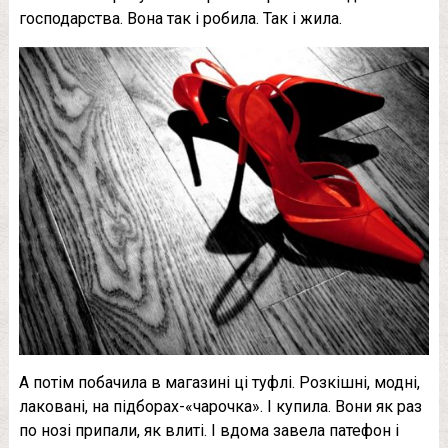
господарства. Вона так і робила. Так і жила.
А потім побачила в магазині ці туфлі. Розкішні, модні,
лаковані, на підборах-«чарочка». І купила. Вони як раз
по нозі припали, як влиті. І вдома завела патефон і