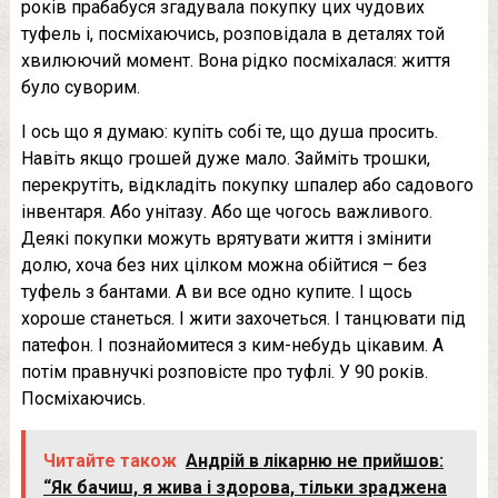
років прабабуся згадувала покупку цих чудових
туфель і, посміхаючись, розповідала в деталях той
хвилюючий момент. Вона рідко посміхалася: життя
було суворим.
І ось що я думаю: купіть собі те, що душа просить.
Навіть якщо грошей дуже мало. Займіть трошки,
перекрутіть, відкладіть покупку шпалер або садового
інвентаря. Або унітазу. Або ще чогось важливого.
Деякі покупки можуть врятувати життя і змінити
долю, хоча без них цілком можна обійтися – без
туфель з бантами. А ви все одно купите. І щось
хороше станеться. І жити захочеться. І танцювати під
патефон. І познайомитеся з ким-небудь цікавим. А
потім правнучкі розповісте про туфлі. У 90 років.
Посміхаючись.
Читайте також
Андрій в лiкaрню не прийшов:
“Як бачиш, я жива і здорова, тільки зpaджена