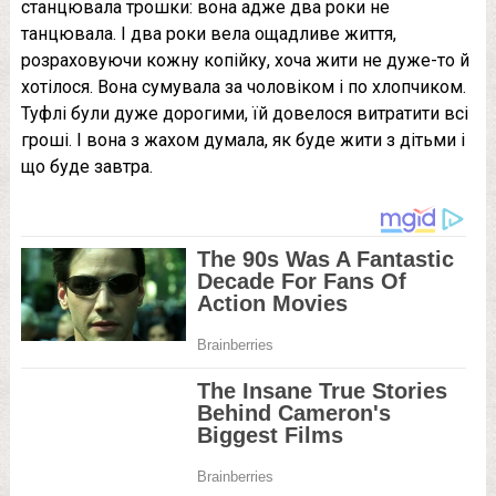
станцювала трошки: вона адже два роки не
танцювала. І два роки вела ощадливе життя,
розраховуючи кожну копійку, хоча жити не дуже-то й
хотілося. Вона сумувала за чоловіком і по хлопчиком.
Туфлі були дуже дорогими, їй довелося витратити всі
гроші. І вона з жaxом думала, як буде жити з дітьми і
що буде завтра.