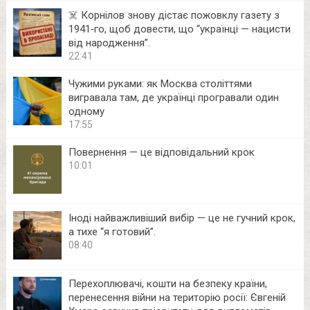
☠️ Корнілов знову дістає пожовклу газету з
1941‑го, щоб довести, що “українці — нацисти
від народження”.
22:41
Чужими руками: як Москва століттями
вигравала там, де українці програвали один
одному
17:55
Повернення — це відповідальний крок
10:01
Іноді найважливіший вибір — це не гучний крок,
а тихе “я готовий”.
08:40
Перехоплювачі, кошти на безпеку країни,
перенесення війни на територію росії: Євгеній