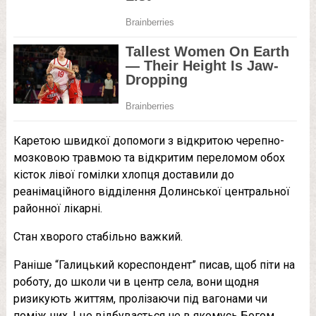
Каретою швидкої допомоги з відкритою черепно-
мозковою травмою та відкритим переломом обох
кісток лівої гомілки хлопця доставили до
реанімаційного відділення Долинської центральної
районної лікарні.
Стан хворого стабільно важкий.
Раніше “Галицький кореспондент” писав, щоб піти на
роботу, до школи чи в центр села, вони щодня
ризикують життям, пролізаючи під вагонами чи
поміж них. І це відбувається не в якомусь Богом