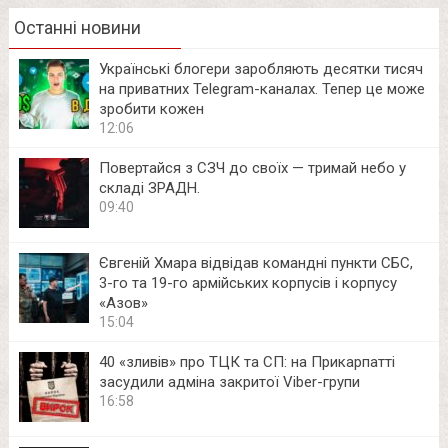
Останні новини
Українські блогери заробляють десятки тисяч
на приватних Telegram-каналах. Тепер це може
зробити кожен
12:06
Повертайся з СЗЧ до своїх — тримай небо у
складі ЗРАДН.
09:40
Євгеній Хмара відвідав командні пункти СБС,
3-го та 19-го армійських корпусів і корпусу
«Азов»
15:04
40 «зливів» про ТЦК та СП: на Прикарпатті
засудили адміна закритої Viber-групи
16:58