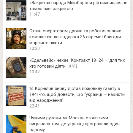
«Закрита» нарада Міноборони рф виявилася не
такою вже закритою
11:47
Стань оператором дронів та роботизованих
комплексів легендарної 36 окремої бригади
морської піхоти
10:30
«Едельвейс» чекає. Контракт 18–24 — для тих,
хто готовий діяти. 🇺🇦
10:42
☠️ Корнілов знову дістає пожовклу газету з
1941‑го, щоб довести, що “українці — нацисти
від народження”.
22:41
Чужими руками: як Москва століттями
вигравала там, де українці програвали один
одному