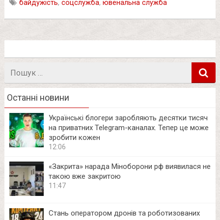
байдужість
,
соцслужба
,
ювенальна служба
Пошук
в
Останні новини
Українські блогери заробляють десятки тисяч
на приватних Telegram-каналах. Тепер це може
зробити кожен
12:06
«Закрита» нарада Міноборони рф виявилася не
такою вже закритою
11:47
Стань оператором дронів та роботизованих