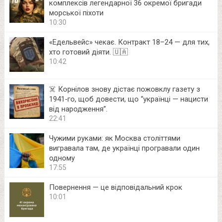
комплексів легендарної 36 окремої бригади
морської піхоти
10:30
«Едельвейс» чекає. Контракт 18–24 — для тих,
хто готовий діяти. 🇺🇦
10:42
☠️ Корнілов знову дістає пожовклу газету з
1941‑го, щоб довести, що “українці — нацисти
від народження”.
22:41
Чужими руками: як Москва століттями
вигравала там, де українці програвали один
одному
17:55
Повернення — це відповідальний крок
10:01