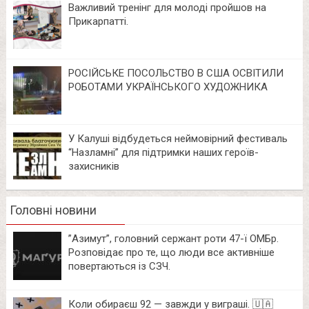
Важливий тренінг для молоді пройшов на
Прикарпатті.
РОСІЙСЬКЕ ПОСОЛЬСТВО В США ОСВІТИЛИ
РОБОТАМИ УКРАЇНСЬКОГО ХУДОЖНИКА
У Калуші відбудеться неймовірний фестиваль
“Назламні” для підтримки наших героїв-
захисників
Головні новини
⁨”Азимут”, головний сержант роти 47-ї ОМБр.
Розповідає про те, що люди все активніше
повертаються із СЗЧ.
Коли обираєш 92 — завжди у виграші. 🇺🇦