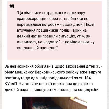
“Ця сім’я вже потрапляла в поле зору
правоохоронців через те, що батьки не
переймалися потребами своїх дітей. Після
втручання працівників поліції вони на
деякий час виправили ситуацію, утім, як
виявилося, не надовго”, – повідомляють у
ювенальній превенції.
За невиконання обов’язків щодо виховання дітей 35-
річну мешканку Верховинського району вже вдруге
притягнуто до адмінвідповідальності за ст. 184
КУпАП. Чи вплине це на її ставлення до синів та
дочок й надалі пильнуватиме поліція та соцслужби.