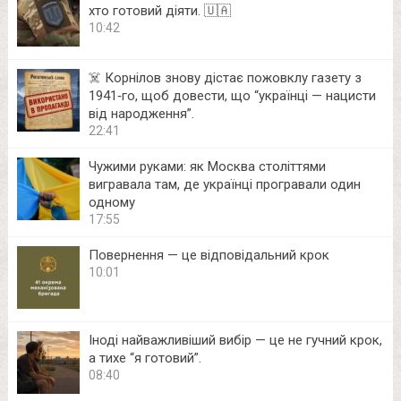
хто готовий діяти. 🇺🇦
10:42
☠️ Корнілов знову дістає пожовклу газету з
1941‑го, щоб довести, що “українці — нацисти
від народження”.
22:41
Чужими руками: як Москва століттями
вигравала там, де українці програвали один
одному
17:55
Повернення — це відповідальний крок
10:01
Іноді найважливіший вибір — це не гучний крок,
а тихе “я готовий”.
08:40