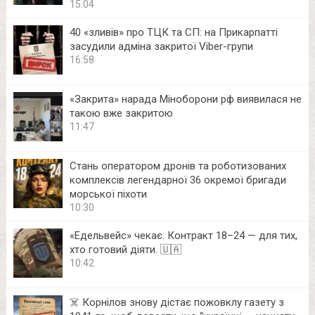
15:04
40 «зливів» про ТЦК та СП: на Прикарпатті
засудили адміна закритої Viber-групи
16:58
«Закрита» нарада Міноборони рф виявилася не
такою вже закритою
11:47
Стань оператором дронів та роботизованих
комплексів легендарної 36 окремої бригади
морської піхоти
10:30
«Едельвейс» чекає. Контракт 18–24 — для тих,
хто готовий діяти. 🇺🇦
10:42
☠️ Корнілов знову дістає пожовклу газету з