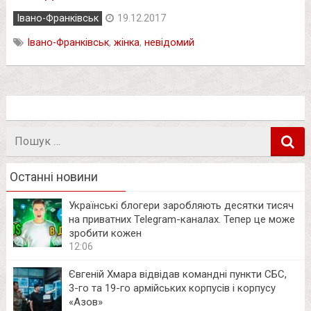
Івано-Франківськ
19.12.2017
Івано-Франківськ
,
жінка
,
невідомий
Пошук
в
Останні новини
Українські блогери заробляють десятки тисяч
на приватних Telegram-каналах. Тепер це може
зробити кожен
12:06
Євгеній Хмара відвідав командні пункти СБС,
3-го та 19-го армійських корпусів і корпусу
«Азов»