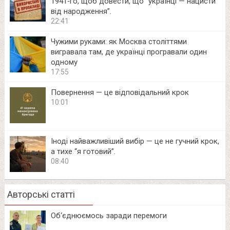
1941‑го, щоб довести, що “українці — нацисти
від народження”.
22:41
Чужими руками: як Москва століттями
вигравала там, де українці програвали один
одному
17:55
Повернення — це відповідальний крок
10:01
Іноді найважливіший вибір — це не гучний крок,
а тихе “я готовий”.
08:40
Авторські статті
Об‘єднюємось заради перемоги