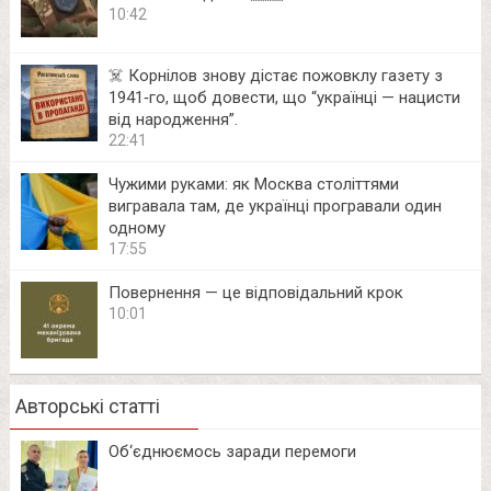
10:42
☠️ Корнілов знову дістає пожовклу газету з
1941‑го, щоб довести, що “українці — нацисти
від народження”.
22:41
Чужими руками: як Москва століттями
вигравала там, де українці програвали один
одному
17:55
Повернення — це відповідальний крок
10:01
Авторські статті
Об‘єднюємось заради перемоги