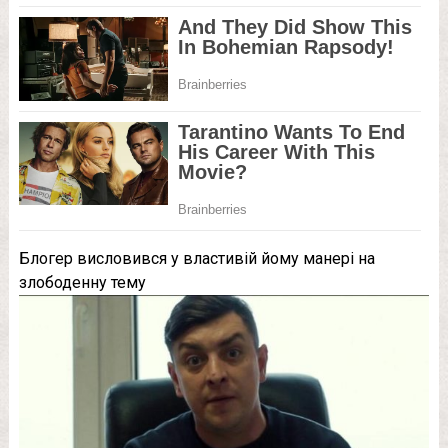
Блогер висловився у властивій йому манері на
злободенну тему