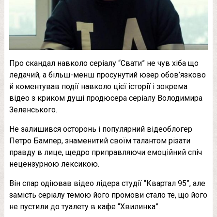
Про скандал навколо серіалу “Свати” не чув хіба що
ледачий, а більш-менш просунутий юзер обов’язково
й коментував події навколо цієї історії і зокрема
відео з криком душі продюсера серіалу Володимира
Зеленського.
Не залишився осторонь і популярний відеоблогер
Петро Бампер, знаменитий своїм талантом різати
правду в лице, щедро приправляючи емоційний спіч
нецензурною лексикою.
Він спар одіював відео лідера студії “Квартал 95”, але
замість серіалу темою його промови стало те, що його
не пустили до туалету в кафе “Хвилинка”.