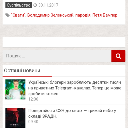
Суспільство
30.11.2017
"Свати"
,
Володимир Зеленський
,
пародія
,
Петя Бампер
Пошук
в
Останні новини
Українські блогери заробляють десятки тисяч
на приватних Telegram-каналах. Тепер це може
зробити кожен
12:06
Повертайся з СЗЧ до своїх — тримай небо у
складі ЗРАДН.
09:40