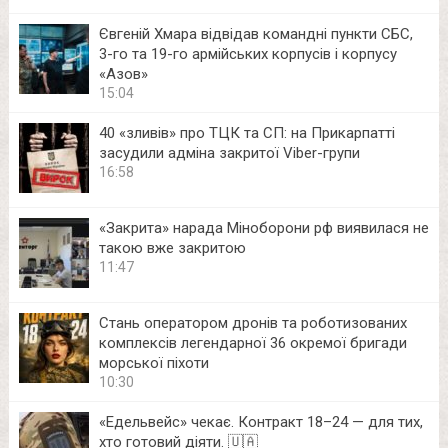
Євгеній Хмара відвідав командні пункти СБС,
3-го та 19-го армійських корпусів і корпусу
«Азов»
15:04
40 «зливів» про ТЦК та СП: на Прикарпатті
засудили адміна закритої Viber-групи
16:58
«Закрита» нарада Міноборони рф виявилася не
такою вже закритою
11:47
Стань оператором дронів та роботизованих
комплексів легендарної 36 окремої бригади
морської піхоти
10:30
«Едельвейс» чекає. Контракт 18–24 — для тих,
хто готовий діяти. 🇺🇦