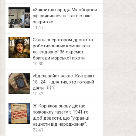
«Закрита» нарада Міноборони
рф виявилася не такою вже
закритою
11:47
Стань оператором дронів та
роботизованих комплексів
легендарної 36 окремої
бригади морської піхоти
10:30
«Едельвейс» чекає. Контракт
18–24 — для тих, хто готовий
діяти. 🇺🇦
10:42
☠️ Корнілов знову дістає
пожовклу газету з 1941‑го,
щоб довести, що “українці —
нацисти від народження”.
22:41