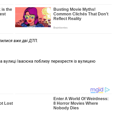
апилися вже дві ДТП.
 на вулиці Івасюка поблизу перехрестя із вулицею