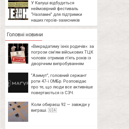
У Калуші відбудеться
неймовірний фестиваль
“Назламні” для підтримки
наших героїв-захисників
Головні новини
«Викрадатиму їхніх родичів»: за
погрози сім’ям військових ТЦК
чоловік отримав п’ять років із
дворічним випробуванням
⁨”Азимут”, головний сержант
роти 47-ї ОМБр. Розповідає
про те, що люди все активніше
повертаються із СЗЧ.
Коли обираєш 92 — завжди у
виграші. 🇺🇦