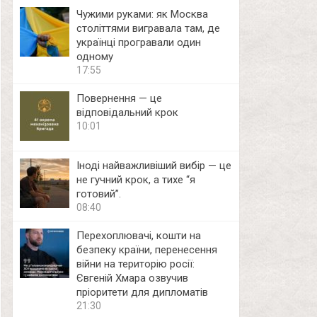
Чужими руками: як Москва
століттями вигравала там, де
українці програвали один
одному
17:55
Повернення — це
відповідальний крок
10:01
Іноді найважливіший вибір — це
не гучний крок, а тихе “я
готовий”.
08:40
Перехоплювачі, кошти на
безпеку країни, перенесення
війни на територію росії:
Євгеній Хмара озвучив
пріоритети для дипломатів
21:30