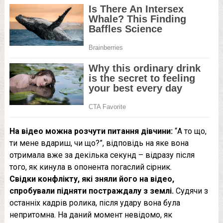
На відео можна розчути питання дівчини:
“А то що,
ти мене вдариш, чи що?”, відповідь на яке вона
отримала вже за декілька секунд – відразу після
того, як кинула в опонента погаслий сірник.
Свідки конфлікту, які зняли його на відео,
спробували підняти постраждалу з землі.
Судячи з
останніх кадрів ролика, після удару вона була
непритомна. На даний момент невідомо, як