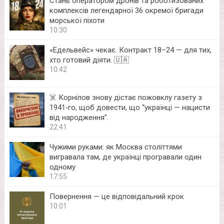
Стань оператором дронів та роботизованих
комплексів легендарної 36 окремої бригади
морської піхоти
10:30
«Едельвейс» чекає. Контракт 18–24 — для тих,
хто готовий діяти. 🇺🇦
10:42
☠️ Корнілов знову дістає пожовклу газету з
1941‑го, щоб довести, що “українці — нацисти
від народження”.
22:41
Чужими руками: як Москва століттями
вигравала там, де українці програвали один
одному
17:55
Повернення — це відповідальний крок
10:01