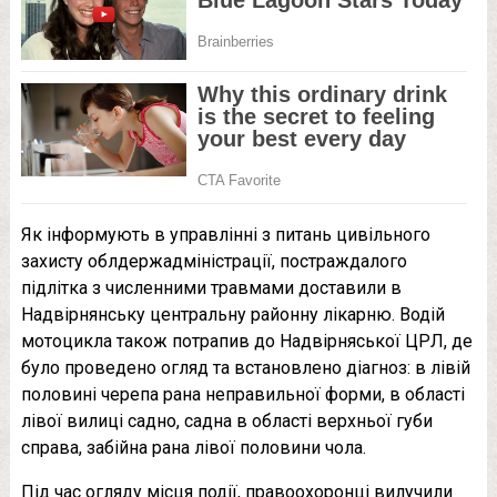
Як інформують в управлінні з питань цивільного
захисту облдержадміністрації, постраждалого
підлітка з численними травмами доставили в
Надвірнянську центральну районну лікарню. Водій
мотоцикла також потрапив до Надвірняської ЦРЛ, де
було проведено огляд та встановлено діагноз: в лівій
половині черепа рана неправильної форми, в області
лівої вилиці садно, садна в області верхньої губи
справа, забійна рана лівої половини чола.
Під час огляду місця події, правоохоронці вилучили