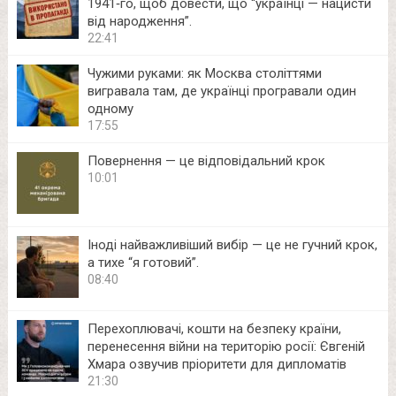
1941‑го, щоб довести, що “українці — нацисти
від народження”.
22:41
Чужими руками: як Москва століттями
вигравала там, де українці програвали один
одному
17:55
Повернення — це відповідальний крок
10:01
Іноді найважливіший вибір — це не гучний крок,
а тихе “я готовий”.
08:40
Перехоплювачі, кошти на безпеку країни,
перенесення війни на територію росії: Євгеній
Хмара озвучив пріоритети для дипломатів
21:30