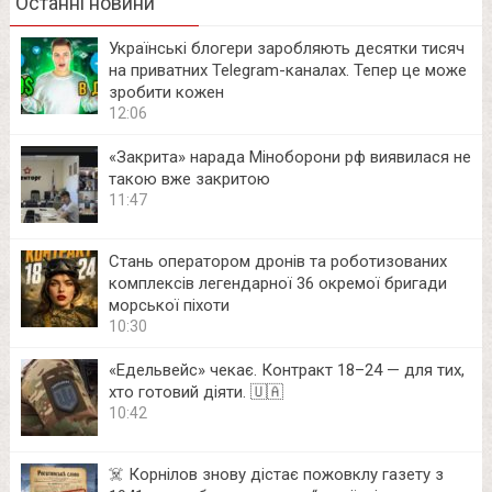
Останні новини
Українські блогери заробляють десятки тисяч
на приватних Telegram-каналах. Тепер це може
зробити кожен
12:06
«Закрита» нарада Міноборони рф виявилася не
такою вже закритою
11:47
Стань оператором дронів та роботизованих
комплексів легендарної 36 окремої бригади
морської піхоти
10:30
«Едельвейс» чекає. Контракт 18–24 — для тих,
хто готовий діяти. 🇺🇦
10:42
☠️ Корнілов знову дістає пожовклу газету з