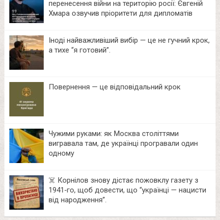
перенесення війни на територію росії: Євгеній
Хмара озвучив пріоритети для дипломатів
Іноді найважливіший вибір — це не гучний крок,
а тихе “я готовий”.
Повернення — це відповідальний крок
Чужими руками: як Москва століттями
вигравала там, де українці програвали один
одному
☠️ Корнілов знову дістає пожовклу газету з
1941‑го, щоб довести, що “українці — нацисти
від народження”.