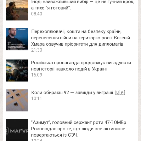
Іноді найважливіший вибір — це не гучний крок,
а тихе “я готовий”.
08:40
Перехоплювачі, кошти на безпеку країни,
перенесення війни на територію росії: Євгеній
Хмара озвучив пріоритети для дипломатів
21:30
Російська пропаганда продовжує вигадувати
нові історії навколо подій в Україні
15:09
Коли обираєш 92 — завжди у виграші. 🇺🇦
10:11
⁨”Азимут”, головний сержант роти 47-ї ОМБр.
Розповідає про те, що люди все активніше
повертаються із СЗЧ.
10:24