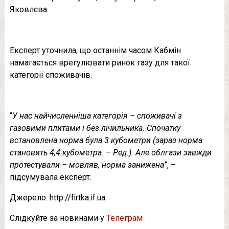
Яковлєва.
Експерт уточнила, що останнім часом Кабмін
намагається врегулювати ринок газу для такої
категорії споживачів.
“
У нас найчисленніша категорія – споживачі з
газовими плитами і без лічильника. Спочатку
встановлена норма була 3 кубометри (зараз норма
становить 4,4 кубометра. – Ред.). Але облгази завжди
протестували – мовляв, норма занижена
”, –
підсумувала експерт.
Джерело: http://firtka.if.ua
Слідкуйте за новинами у
Телеграм