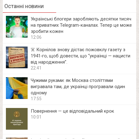
Останні новини
Українські блогери заробляють десятки тисяч
на приватних Telegram-каналах. Тепер це може
зробити кожен
12:06
☠️ Корнілов знову дістає пожовклу газету з
1941‑го, щоб довести, що “українці — нацисти
від народження”.
22:41
Чужими руками: як Москва століттями
вигравала там, де українці програвали один
одному
17:55
Повернення — це відповідальний крок
10:01