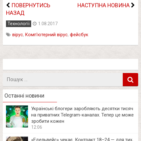
ПОВЕРНУТИСЬ
НАСТУПНА НОВИНА
НАЗАД
Технології
1.08.2017
вірус
,
Комп'ютерний вірус
,
фейсбук
Пошук
в
Останні новини
Українські блогери заробляють десятки тисяч
на приватних Telegram-каналах. Тепер це може
зробити кожен
12:06
«Едельвейс» чекає. Контракт 18–24 — для тих,