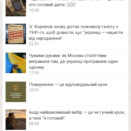
хто готовий діяти. 🇺🇦
10:42
☠️ Корнілов знову дістає пожовклу газету з
1941‑го, щоб довести, що “українці — нацисти
від народження”.
22:41
Чужими руками: як Москва століттями
вигравала там, де українці програвали один
одному
17:55
Повернення — це відповідальний крок
10:01
Іноді найважливіший вибір — це не гучний крок,
а тихе “я готовий”.
08:40