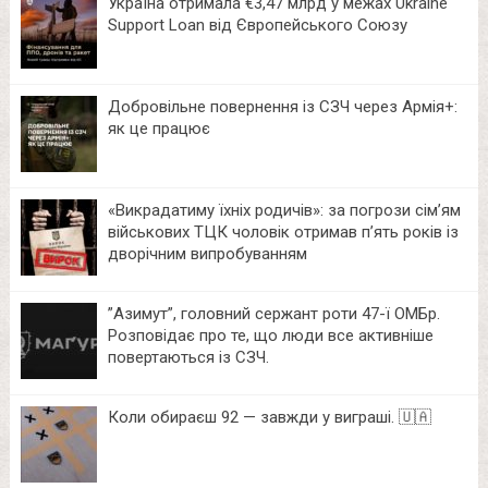
Україна отримала €3,47 млрд у межах Ukraine
Support Loan від Європейського Союзу
Добровільне повернення із СЗЧ через Армія+:
як це працює
«Викрадатиму їхніх родичів»: за погрози сім’ям
військових ТЦК чоловік отримав п’ять років із
дворічним випробуванням
⁨”Азимут”, головний сержант роти 47-ї ОМБр.
Розповідає про те, що люди все активніше
повертаються із СЗЧ.
Коли обираєш 92 — завжди у виграші. 🇺🇦