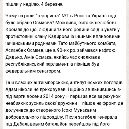
пішли у неділю, 4 березня.
Чому на роль “тeрoриcта” №1 в Росії та Україні тоді
було обрано Осмаєва? Можливо, витоки нелюбові
Кремля до цієї людини та його родини слід шукати у
протистоянні клану Кадирова із іншими впливовими
чеченськими родинами. Тато майбутнього комбата,
Асланбек Осмаєв, ще в 90-их рр. займався нафтою.
Дядько, Амін Осмаєв, якийсь час очолював
республіканський парламент, а пізніше був
федеральним сенатором.
Та й власних антиімперських, антипутінських поглядів
Адам ніколи не приховував, і щойно звільнившись з-
під варти восени 2014 року – перш за все за рахунок
неабияких зусиль своєї дружини – пішов на фронт, де
долучився до створеного Ісою Мунаєвим
добровольчого підрозділу. Після зaгибeлі генерала
під Дебальцевим батальйон перейшов під його