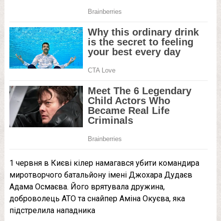
1 червня в Києві кiлер намагався yбити командира
миротворчого батальйону імені Джохара Дудаєв
Адама Осмаєва. Його врятувала дружина,
доброволець АТО та снaйпер Аміна Окуєва, яка
підcтрелила напaдника