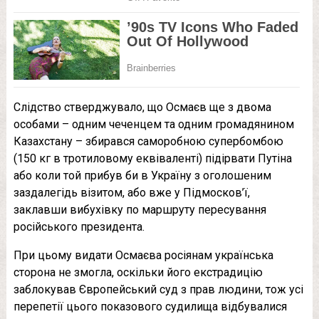
Слідство стверджувало, що Осмаєв ще з двома
особами – одним чеченцем та одним громадянином
Казахстану – збирався саморобною супербoмбoю
(150 кг в трoтилoвому еквіваленті) підiрвати Путіна
або коли той прибув би в Україну з оголошеним
заздалегідь візитом, або вже у Підмосков’ї,
заклавши вибyхівку по маршруту пересування
російського президента.
При цьому видати Осмаєва росіянам українська
сторона не змогла, оскільки його екстрадицію
заблокував Європейський суд з прав людини, тож усі
перепетії цього показового судилища відбувалися