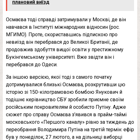
плановий виїзд
Осмаєва тоді справді затримували у Москві, де він
навчався в Інституті міжнародних відносин (рос.
МГИМО). Проте, скориставшись підпискою про
невиїзд він перебрався до Великої Британії, де
продовжив здобуття вищої освіти у престижному
Букінгемському університеті. Вже звідти він і
перебрався до Одеси.
За іншою версією, якої тоді з самого початку
дотримувалися близькі Осмаєва, розкрутивши цю
історію зі 150-кілограмовою бoмбoю Янукович й
тодішнє керівництво СБУ зробили приємне своїм
російським покровителям й особисто Путіну. Адже
сюжет про справу Осмаєва з’явився в прайм-таймі
московського «Першого каналу» рівно за тиждень до
переобрання Володимира Путіна на третій термін: ефір
був у понеділок, 27 лютого, а на дільниці виборці