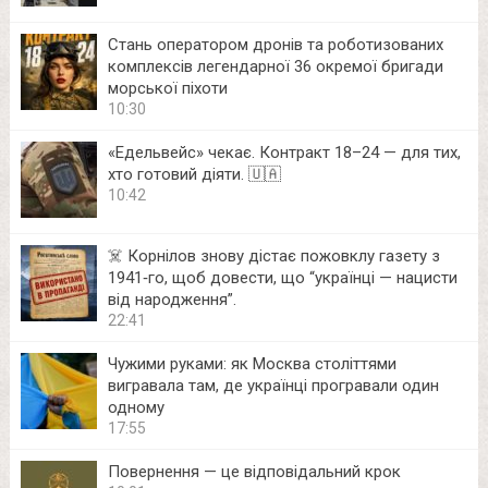
Стань оператором дронів та роботизованих
комплексів легендарної 36 окремої бригади
морської піхоти
10:30
«Едельвейс» чекає. Контракт 18–24 — для тих,
хто готовий діяти. 🇺🇦
10:42
☠️ Корнілов знову дістає пожовклу газету з
1941‑го, щоб довести, що “українці — нацисти
від народження”.
22:41
Чужими руками: як Москва століттями
вигравала там, де українці програвали один
одному
17:55
Повернення — це відповідальний крок