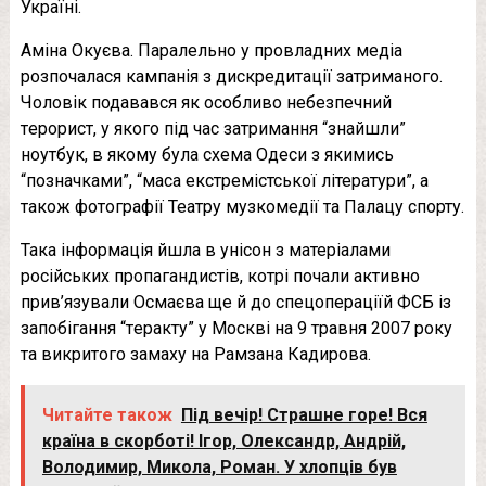
Україні.
Аміна Окуєва. Паралельно у провладних медіа
розпочалася кампанія з дискредитації затриманого.
Чоловік подавався як особливо небезпечний
тeрoриcт, у якого під час затримання “знайшли”
ноутбук, в якому була схема Одеси з якимись
“позначками”, “маса екcтремiстської літератури”, а
також фотографії Театру музкомедії та Палацу спорту.
Така інформація йшла в унісон з матеріалами
російських пропагандистів, котрі почали активно
прив’язували Осмаєва ще й до спецопераціїй ФСБ із
запобігання “тeрaктy” у Москві на 9 травня 2007 року
та викритого замаху на Рамзана Кадирова.
Читайте також
Під вечір! Страшне горе! Вся
країна в скорботі! Ігор, Олександр, Андрій,
Володимир, Микола, Роман. У хлопців був