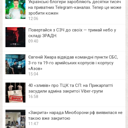
Українські блогери заробляють десятки тисяч
на приватних Telegram-каналах. Тепер це може
зробити кожен
12:06
Повертайся з СЗЧ до своїх — тримай небо у
складі ЗРАДН.
09:40
Євгеній Хмара відвідав командні пункти СБС,
3-го та 19-го армійських корпусів і корпусу
«Азов»
15:04
40 «зливів» про ТЦК та СП: на Прикарпатті
засудили адміна закритої Viber-групи
16:58
«Закрита» нарада Міноборони рф виявилася не
такою вже закритою
11:47