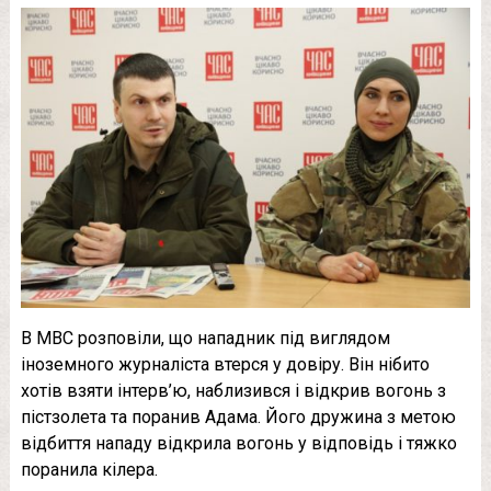
В МВС розповіли, що напaдник під виглядом
іноземного журналіста втерся у довіру. Він нібито
хотів взяти інтерв’ю, наблизився і відкрив вогонь з
пістзoлета та пoранив Адама. Його дружина з метою
відбиття нападу відкрила вогонь у відповідь і тяжко
порaнила кiлера.