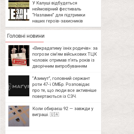
У Калуші відбудеться
неймовірний фестиваль
“Назламні” для підтримки
наших героїв-захисників
Головні новини
«Викрадатиму їхніх родичів»: за
погрози сім’ям військових ТЦК
чоловік отримав п’ять років із
дворічним випробуванням
⁨”Азимут”, головний сержант
роти 47-ї ОМБр. Розповідає
про те, що люди все активніше
повертаються із СЗЧ.
Коли обираєш 92 — завжди у
виграші. 🇺🇦