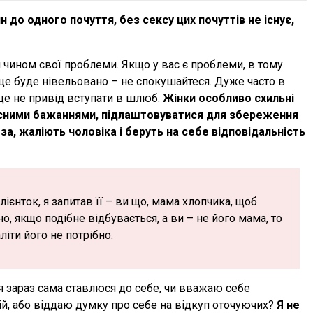
 до одного почуття, без сексу цих почуттів не існує,
чином свої проблеми. Якщо у вас є проблеми, в тому
е це буде нівельовано – не спокушайтеся. Дуже часто в
 це не привід вступати в шлюб.
Жінки особливо схильні
асними бажаннями, підлаштовуватися для збереження
за, жаліють чоловіка і беруть на себе відповідальність
лієнток, я запитав її – ви що, мама хлопчика, щоб
 якщо подібне відбувається, а ви – не його мама, то
іти його не потрібно.
 я зараз сама ставлюся до себе, чи вважаю себе
мій, або віддаю думку про себе на відкуп оточуючих?
Я не