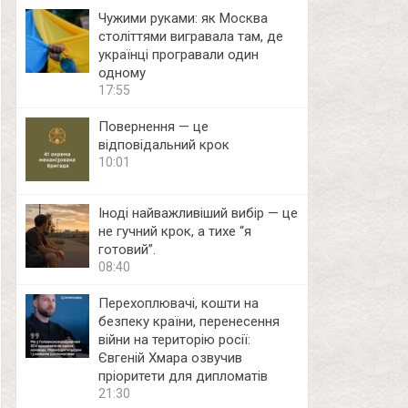
Чужими руками: як Москва
століттями вигравала там, де
українці програвали один
одному
17:55
Повернення — це
відповідальний крок
10:01
Іноді найважливіший вибір — це
не гучний крок, а тихе “я
готовий”.
08:40
Перехоплювачі, кошти на
безпеку країни, перенесення
війни на територію росії:
Євгеній Хмара озвучив
пріоритети для дипломатів
21:30