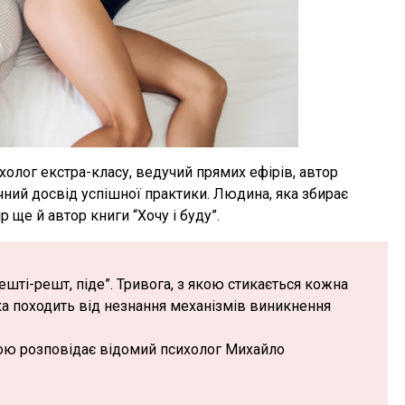
лог екстра-класу, ведучий прямих ефірів, автор
ічний досвід успішної практики. Людина, яка збирає
р ще й автор книги “Хочу і буду”.
ешті-решт, піде”. Тривога, з якою стикається кожна
 яка походить від незнання механізмів виникнення
ою розповідає відомий психолог Михайло