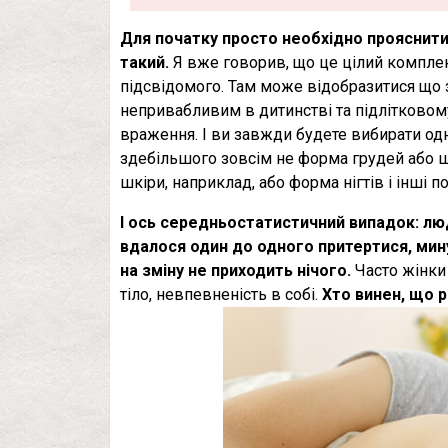
Для початку просто необхідно прояснити 
такий.
Я вже говорив, що це цілий комплекс
підсвідомого. Там може відобразитися що 
непривабливим в дитинстві та підлітковому 
враження. І ви завжди будете вибирати одне 
здебільшого зовсім не форма грудей або шир
шкіри, наприклад, або форма нігтів і інші п
І ось середньостатистичний випадок: лю
вдалося один до одного притертися, мину
на зміну не приходить нічого.
Часто жінки
тіло, невпевненість в собі.
Хто винен, що р