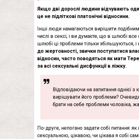
Якщо дві дорослі людини відчувають один
це не підліткові платонічні відносини.
Інші люди намагаються вирішити подібним 
числі в сексі, і ви думаєте, що в шлюбі вс
шлюбі ці проблеми тільки збільшуються, і
до жертовності, звички поступатися вл
відносин, часто поводяться як мати Тере
за всі сексуальні дисфункції в ліжку.
Відповідаючи на запитання однієї з к
вирішувати його проблеми? Очевидно,
брати на себе проблеми чоловіка, жал
По-друге, непогано задати собі питання: як
сексуальною, цікавою, чи цікава я собі са