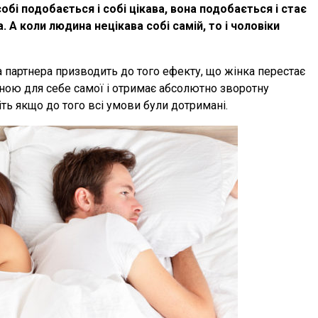
і подобається і собі цікава, вона подобається і стає
. А коли людина нецікава собі самій, то і чоловіки
на партнера призводить до того ефекту, що жінка перестає
аною для себе самої і отримає абсолютно зворотну
віть якщо до того всі умови були дотримані.