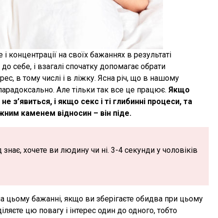
 і концентрації на своїх бажаннях в результаті
 до себе, і взагалі спочатку допомагає обрати
ес, в тому числі і в ліжку. Ясна річ, що в нашому
 парадоксально. Але тільки так все це працює.
Якщо
не з’явиться, і якщо секс і ті глибинні процеси, та
іжним каменем відносин – він піде.
знає, хочете ви людину чи ні. 3-4 секунди у чоловіків
 цьому бажанні, якщо ви зберігаєте обидва при цьому
діляєте цю повагу і інтерес один до одного, тобто