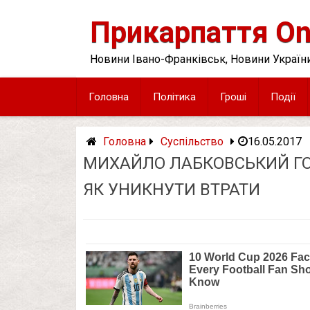
Skip
to
Прикарпаття On
content
Новини Івано-Франківськ, Новини України
Головна
Політика
Гроші
Події
Головна
Суспільство
16.05.2017
МИХАЙЛО ЛАБКОВСЬКИЙ ГОВО
ЯК УНИКНУТИ ВТРАТИ