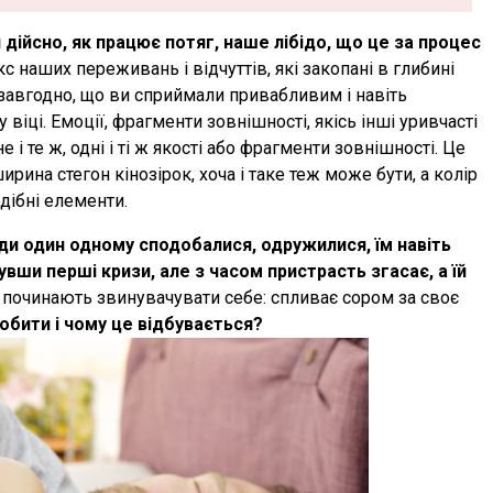
дійсно, як працює потяг, наше лібідо, що це за процес
 наших переживань і відчуттів, які закопані в глибині
завгодно, що ви сприймали привабливим і навіть
віці. Емоції, фрагменти зовнішності, якісь інші уривчасті
і те ж, одні і ті ж якості або фрагменти зовнішності. Це
ина стегон кінозірок, хоча і таке теж може бути, а колір
одібні елементи.
ди один одному сподобалися, одружилися, їм навіть
вши перші кризи, але з часом пристрасть згасає, а їй
 починають звинувачувати себе: спливає сором за своє
обити і чому це відбувається?