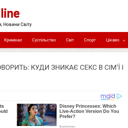
line
, Новини Світу
Кримінал
Суспільство
Світ
Спорт
Цікаво
РИТЬ: КУДИ ЗНИКАЄ СЕКС В СІМ’Ї І