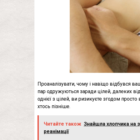
Проаналізувати, чому і навіщо відбувся ва
пар одружуються заради цілей, далеких від 
однієї з цілей, ви ризикуєте згодом просто 
хтось пізніше.
Читайте також
Знайшла хлопчика на зу
peaнімaції