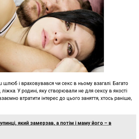
ш шлюб і враховувався чи секс в ньому взагалі. Багато
ліжка. У родині, яку створювали не для сексу в якості
взаємно втратити інтерес до цього заняття, хтось раніше,
пинці, який замерзав, а потім і маму його – в