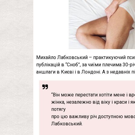
Михайло Лабковський – практикуючий психо
публікацій в “Сноб”, за чиїми плечима 30-р
аншлаги в Києві і в Лондоні. А з недавніх пі
“Він може перестати хотіти мене і вр
жінка, незалежно від віку і краси і
потягу
про цю важливу річ доступною мов
Лабковський.