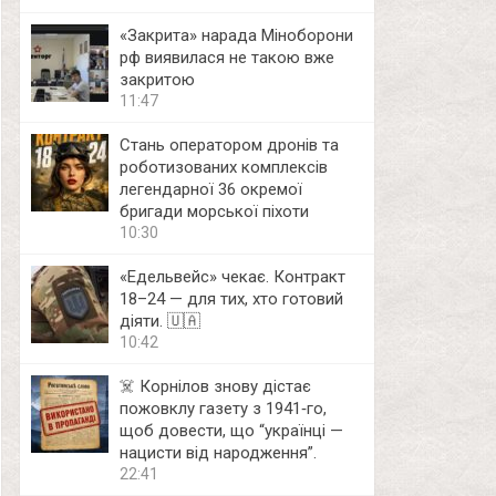
«Закрита» нарада Міноборони
рф виявилася не такою вже
закритою
11:47
Стань оператором дронів та
роботизованих комплексів
легендарної 36 окремої
бригади морської піхоти
10:30
«Едельвейс» чекає. Контракт
18–24 — для тих, хто готовий
діяти. 🇺🇦
10:42
☠️ Корнілов знову дістає
пожовклу газету з 1941‑го,
щоб довести, що “українці —
нацисти від народження”.
22:41