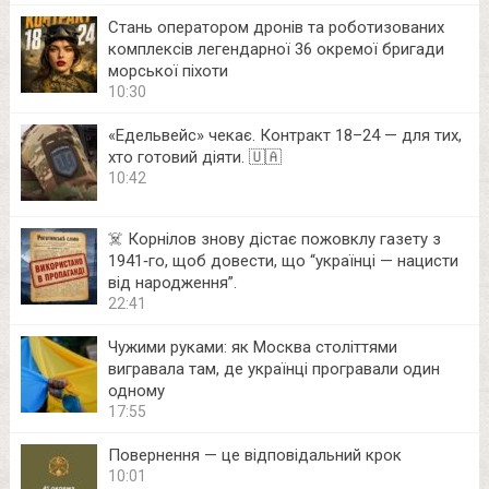
Стань оператором дронів та роботизованих
комплексів легендарної 36 окремої бригади
морської піхоти
10:30
«Едельвейс» чекає. Контракт 18–24 — для тих,
хто готовий діяти. 🇺🇦
10:42
☠️ Корнілов знову дістає пожовклу газету з
1941‑го, щоб довести, що “українці — нацисти
від народження”.
22:41
Чужими руками: як Москва століттями
вигравала там, де українці програвали один
одному
17:55
Повернення — це відповідальний крок
10:01