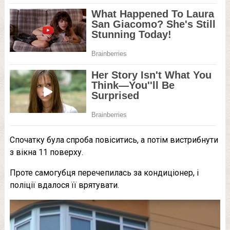
Спочатку була спроба повіситись, а потім вистрибнути
з вікна 11 поверху.
Проте самогубця перечепилась за кондиціонер, і
поліції вдалося її врятувати.