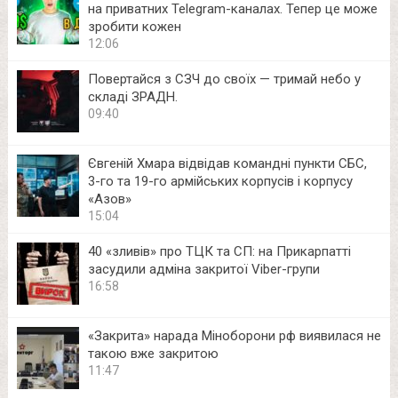
на приватних Telegram-каналах. Тепер це може
зробити кожен
12:06
Повертайся з СЗЧ до своїх — тримай небо у
складі ЗРАДН.
09:40
Євгеній Хмара відвідав командні пункти СБС,
3-го та 19-го армійських корпусів і корпусу
«Азов»
15:04
40 «зливів» про ТЦК та СП: на Прикарпатті
засудили адміна закритої Viber-групи
16:58
«Закрита» нарада Міноборони рф виявилася не
такою вже закритою
11:47