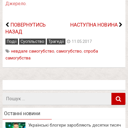
Джерело.
ПОВЕРНУТИСЬ
НАСТУПНА НОВИНА
НАЗАД
Події
Суспільство
Трагедії
11.05.2017
невдале самогубство
,
самогубство
,
спроба
самогубства
Пошук
в
Останні новини
Українські блогери заробляють десятки тисяч