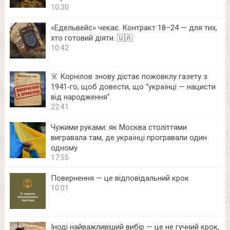
10:30
«Едельвейс» чекає. Контракт 18–24 — для тих,
хто готовий діяти. 🇺🇦
10:42
☠️ Корнілов знову дістає пожовклу газету з
1941‑го, щоб довести, що “українці — нацисти
від народження”.
22:41
Чужими руками: як Москва століттями
вигравала там, де українці програвали один
одному
17:55
Повернення — це відповідальний крок
10:01
Іноді найважливіший вибір — це не гучний крок,