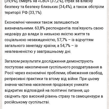
(39,9%), смерть на «СВО» (37,2%), страх за власну
безпеку та безпеку близьких (34,4%), а також обстріли
території РФ (33,1%).
Економічні чинники також залишаються
визначальними. 63,8% респондентів пов’язують свою
недовіру до влади із низькою якістю життя та
соціальною незахищеністю, 57,7% – із відчуттям
загального занепаду країни, а 54,7% – із
невпевненістю у завтрашньому дні.
Загалом результати дослідження демонструють
поступове накопичення суспільного роздратування в
Росії через економічні проблеми, обмеження свобод,
репресивні практики та втому від війни. При цьому
значна частина населення продовжує уникати
відкритих відповідей на політичні питання, що
свідчить про високий рівень страху та самоцензури в
російському суспільстві.