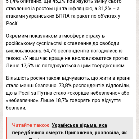
51,4% опитаних. Ще 45,2% пов’язують зміну свого
ставлення із ростом цін та інфляцією, а 31,2% – з
атаками українських БПЛА та ракет по об’єктах у
Росії.
Окремим показником атмосфери страху в
російському суспільстві є ставлення до свободи
висловлювань. 64,7% респондентів погодились із
тезою: «У наш час краще не висловлюватися проти».
Лише 17,5% не погоджуються з цим твердженням.
Більшість росіян також відчувають, що жити в країні
стало менш безпечно. 73,8% респондентів відповіли,
що в Росії за Путіна стало «скоріше небезпечно» або
«небезпечно». Лише 18,7% говорять про відчуття
безпеки.
Читайте також
Українська відьма, яка
передбачила смерть Пригожина, розповіла, як