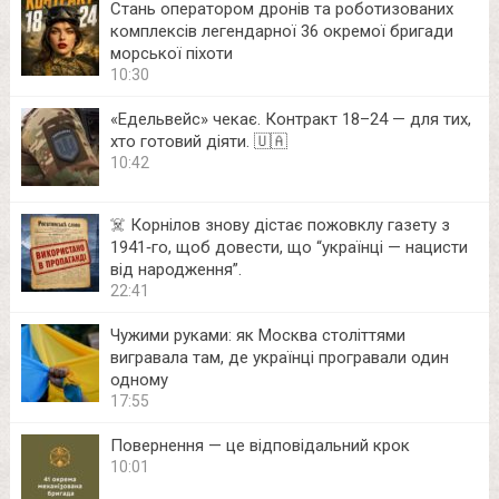
Стань оператором дронів та роботизованих
комплексів легендарної 36 окремої бригади
морської піхоти
10:30
«Едельвейс» чекає. Контракт 18–24 — для тих,
хто готовий діяти. 🇺🇦
10:42
☠️ Корнілов знову дістає пожовклу газету з
1941‑го, щоб довести, що “українці — нацисти
від народження”.
22:41
Чужими руками: як Москва століттями
вигравала там, де українці програвали один
одному
17:55
Повернення — це відповідальний крок
10:01