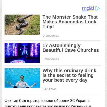
Фахівці Сил територіальної оборони ЗС України
підготували коротке та зрозуміле роз’яснення, у