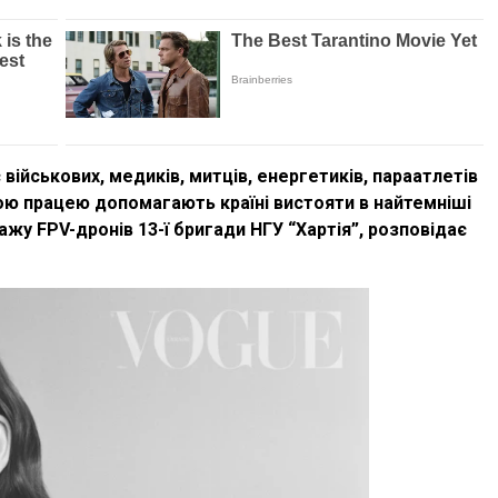
 військових, медиків, митців, енергетиків, параатлетів
ною працею допомагають країні вистояти в найтемніші
ажу FPV-дронів 13-ї бригади НГУ “Хартія”, розповідає