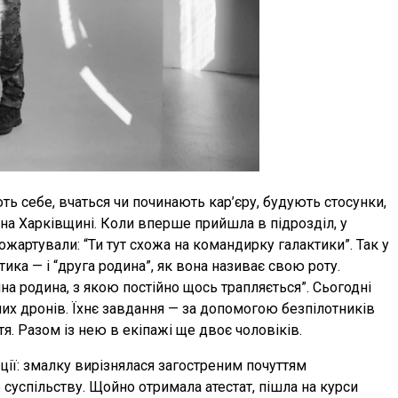
ть себе, вчаться чи починають кар’єру, будують стосунки,
на Харківщині. Коли вперше прийшла в підрозділ, у
ожартували: “Ти тут схожа на командирку галактики”. Так у
тика — і “друга родина”, як вона називає свою роту.
на родина, з якою постійно щось трапляється”. Сьогодні
их дронів. Їхнє завдання — за допомогою безпілотників
тя. Разом із нею в екіпажі ще двоє чоловіків.
ії: змалку вирізнялася загостреним почуттям
суспільству. Щойно отримала атестат, пішла на курси