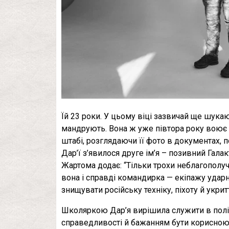
Їй 23 роки. У цьому віці зазвичай ще шукаю
мандрують. Вона ж уже півтора року воює 
штабі, розглядаючи її фото в документах, п
Дар’ї з’явилося друге ім’я – позивний Галак
Жартома додає: “Тільки трохи неблагополуч
вона і справді командирка — екіпажу ударн
знищувати російську техніку, піхоту й укрит
Школяркою Дар’я вирішила служити в поліц
справедливості й бажанням бути корисною 