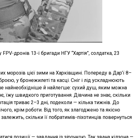
 FPV-дронів 13-ї бригади НГУ “Хартія”, солдатка, 23
их морозів цієї зими на Харківщині. Попереду в Дар’ї 8–
броєю, у бронежилеті та касці. Сніг і лід ускладнюють
ше найнеобхідніше й найлегше: сухий душ, яким можна
нє, їжу швидкого приготування. Дівчина не знає, скільки
отація триває 2–3 дні, подеколи — кілька тижнів. До
чого, крім роботи. Від того, як злагоджено та якісно
 залежить, скільки її побратимів-піхотинців повернуться
тися позиції — завдання із зірочкою. Так звана кілзона —