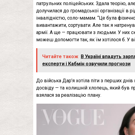
патрульних поліцейських. Здала теорію, ал
долучилася до громадської організації в 
інвалідністю, соло-мамам. “Це була фізично
вивантажити, сортувати. Але так я натрен
армії. А ще — працювати з людьми. У них ск
можеш допомогти так, як їм хотілося б. У 
Читайте також
В Україні впадуть зарп
експерти і Кабмін озвучили прогнози
До війська Дар’я хотіла піти з перших днів
досвіду — та колишній хлопець, який був пр
взялася за реалізацію плану.