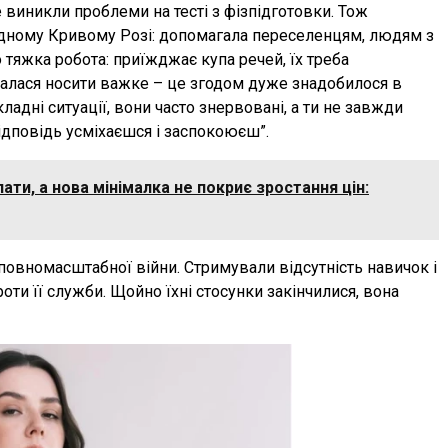
е виникли проблеми на тесті з фізпідготовки. Тож
рідному Кривому Розі: допомагала переселенцям, людям з
 тяжка робота: приїжджає купа речей, їх треба
увалася носити важке – це згодом дуже знадобилося в
ладні ситуації, вони часто знервовані, а ти не завжди
відповідь усміхаєшся і заспокоюєш”.
лати, а нова мінімалка не покриє зростання цін:
 повномасштабної війни. Стримували відсутність навичок і
оти її служби. Щойно їхні стосунки закінчилися, вона