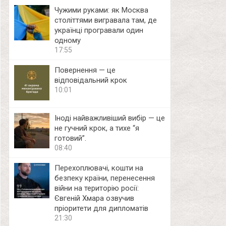
Чужими руками: як Москва
століттями вигравала там, де
українці програвали один
одному
17:55
Повернення — це
відповідальний крок
10:01
Іноді найважливіший вибір — це
не гучний крок, а тихе “я
готовий”.
08:40
Перехоплювачі, кошти на
безпеку країни, перенесення
війни на територію росії:
Євгеній Хмара озвучив
пріоритети для дипломатів
21:30