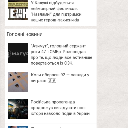
У Калуші відбудеться
неймовірний фестиваль
“Назламні” для підтримки
наших героїв-захисників
Головні новини
⁨”Азимут”, головний сержант
роти 47-ї ОМБр. Розповідає
про те, що люди все активніше
повертаються із СЗЧ.
Коли обираєш 92 — завжди у
виграші. 🇺🇦
Російська пропаганда
продовжує вигадувати нові
історії навколо подій в Україні