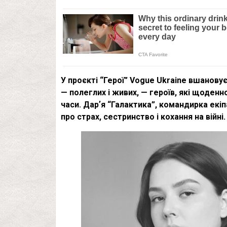
У проєкті “Герої” Vogue Ukraine вшановує
— полеглих і живих, — героїв, які щоден
часи. Дарʼя “Галактика”, командирка екіп
про страх, сестринство і кохання на війні.