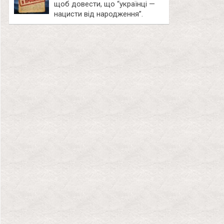
щоб довести, що “українці —
нацисти від народження”.