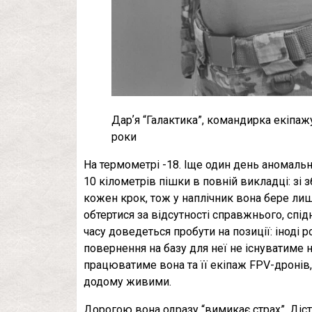
Дарʼя “Галактика”, командирка екіпажу
роки
На термометрі -18. Іще один день аномальн
10 кілометрів пішки в повній викладці: зі з
кожен крок, тож у наплічник вона бере ли
обтертися за відсутності справжнього, спід
часу доведеться пробути на позиції: іноді р
повернення на базу для неї не існуватиме ні
працюватиме вона та її екіпаж FPV-дронів,
додому живими.
Дорогою вона одразу “вимикає страх”. Діста