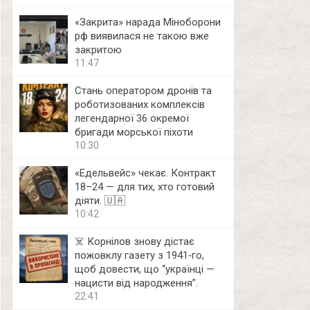
«Закрита» нарада Міноборони
рф виявилася не такою вже
закритою
11:47
Стань оператором дронів та
роботизованих комплексів
легендарної 36 окремої
бригади морської піхоти
10:30
«Едельвейс» чекає. Контракт
18–24 — для тих, хто готовий
діяти. 🇺🇦
10:42
☠️ Корнілов знову дістає
пожовклу газету з 1941‑го,
щоб довести, що “українці —
нацисти від народження”.
22:41