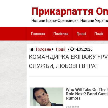
Skip
to
Прикарпаття On
content
Новини Івано-Франківськ, Новини України
Головна
Політика
Гроші
Події
Головна
Події
14.05.2026
КОМАНДИРКА ЕКІПАЖУ FPV-Д
СЛУЖБИ, ЛЮБОВІ І ВТРАТ