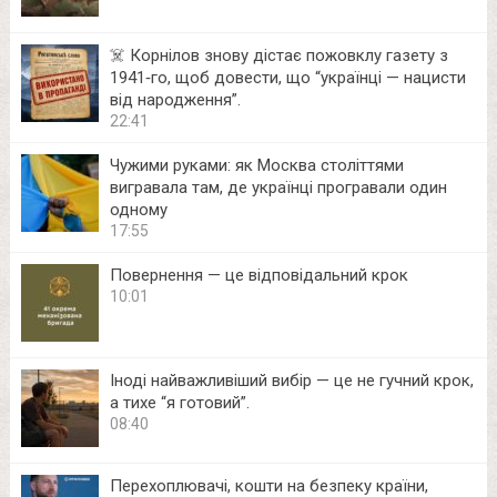
☠️ Корнілов знову дістає пожовклу газету з
1941‑го, щоб довести, що “українці — нацисти
від народження”.
22:41
Чужими руками: як Москва століттями
вигравала там, де українці програвали один
одному
17:55
Повернення — це відповідальний крок
10:01
Іноді найважливіший вибір — це не гучний крок,
а тихе “я готовий”.
08:40
Перехоплювачі, кошти на безпеку країни,