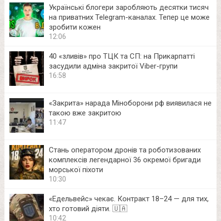
Українські блогери заробляють десятки тисяч
на приватних Telegram-каналах. Тепер це може
зробити кожен
12:06
40 «зливів» про ТЦК та СП: на Прикарпатті
засудили адміна закритої Viber-групи
16:58
«Закрита» нарада Міноборони рф виявилася не
такою вже закритою
11:47
Стань оператором дронів та роботизованих
комплексів легендарної 36 окремої бригади
морської піхоти
10:30
«Едельвейс» чекає. Контракт 18–24 — для тих,
хто готовий діяти. 🇺🇦
10:42