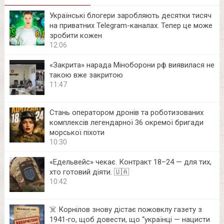
Українські блогери заробляють десятки тисяч
на приватних Telegram-каналах. Тепер це може
зробити кожен
12:06
«Закрита» нарада Міноборони рф виявилася не
такою вже закритою
11:47
Стань оператором дронів та роботизованих
комплексів легендарної 36 окремої бригади
морської піхоти
10:30
«Едельвейс» чекає. Контракт 18–24 — для тих,
хто готовий діяти. 🇺🇦
10:42
☠️ Корнілов знову дістає пожовклу газету з
1941‑го, щоб довести, що “українці — нацисти