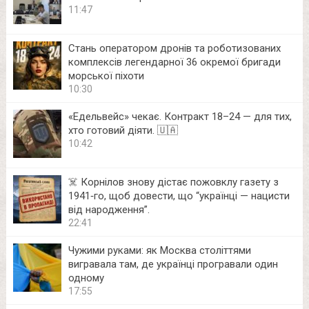
11:47
Стань оператором дронів та роботизованих
комплексів легендарної 36 окремої бригади
морської піхоти
10:30
«Едельвейс» чекає. Контракт 18–24 — для тих,
хто готовий діяти. 🇺🇦
10:42
☠️ Корнілов знову дістає пожовклу газету з
1941‑го, щоб довести, що “українці — нацисти
від народження”.
22:41
Чужими руками: як Москва століттями
вигравала там, де українці програвали один
одному
17:55