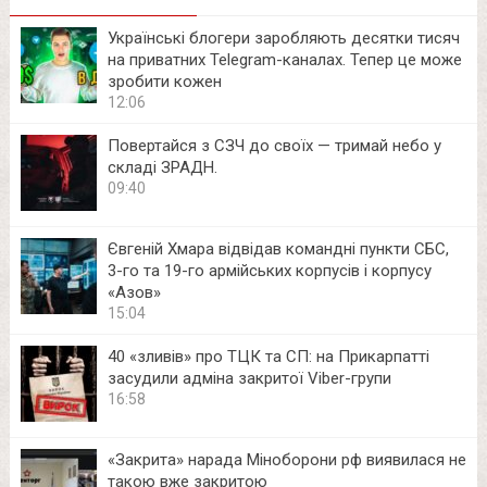
Українські блогери заробляють десятки тисяч
на приватних Telegram-каналах. Тепер це може
зробити кожен
12:06
Повертайся з СЗЧ до своїх — тримай небо у
складі ЗРАДН.
09:40
Євгеній Хмара відвідав командні пункти СБС,
3-го та 19-го армійських корпусів і корпусу
«Азов»
15:04
40 «зливів» про ТЦК та СП: на Прикарпатті
засудили адміна закритої Viber-групи
16:58
«Закрита» нарада Міноборони рф виявилася не
такою вже закритою