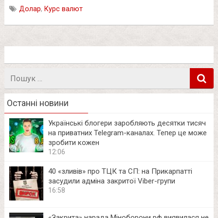
Долар
,
Курс валют
Пошук
в
Останні новини
Українські блогери заробляють десятки тисяч
на приватних Telegram-каналах. Тепер це може
зробити кожен
12:06
40 «зливів» про ТЦК та СП: на Прикарпатті
засудили адміна закритої Viber-групи
16:58
«Закрита» нарада Міноборони рф виявилася не