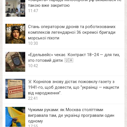
такою вже закритою
11:47
Стань оператором дронів та роботизованих
комплексів легендарної 36 окремої бригади
морської піхоти
10:30
«Едельвейс» чекає. Контракт 18–24 — для тих,
хто готовий діяти. 🇺🇦
10:42
☠️ Корнілов знову дістає пожовклу газету з
1941‑го, щоб довести, що “українці — нацисти
від народження”.
22:41
Чужими руками: як Москва століттями
вигравала там, де українці програвали один
одному
17:55