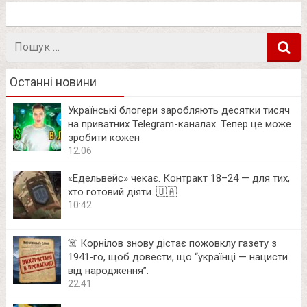
Пошук
в
Останні новини
Українські блогери заробляють десятки тисяч
на приватних Telegram-каналах. Тепер це може
зробити кожен
12:06
«Едельвейс» чекає. Контракт 18–24 — для тих,
хто готовий діяти. 🇺🇦
10:42
☠️ Корнілов знову дістає пожовклу газету з
1941‑го, щоб довести, що “українці — нацисти
від народження”.
22:41