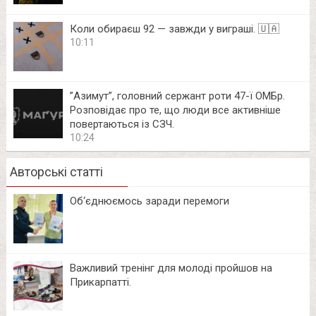
Коли обираєш 92 — завжди у виграші. 🇺🇦
10:11
⁨”Азимут”, головний сержант роти 47-ї ОМБр.
Розповідає про те, що люди все активніше
повертаються із СЗЧ.
10:24
Авторські статті
Об‘єднюємось заради перемоги
Важливий тренінг для молоді пройшов на
Прикарпатті.