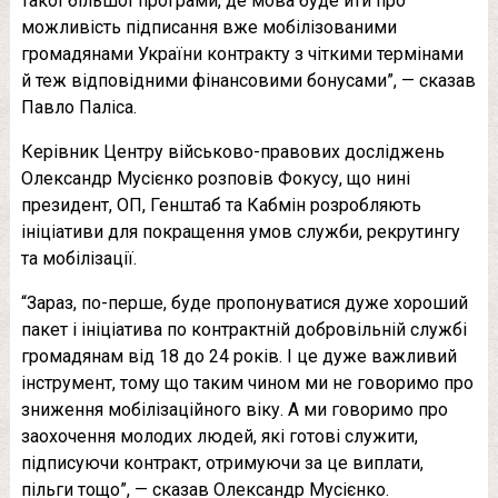
такої більшої програми, де мова буде йти про
можливість підписання вже мобілізованими
громадянами України контракту з чіткими термінами
й теж відповідними фінансовими бонусами”, — сказав
Павло Паліса.
Керівник Центру військово-правових досліджень
Олександр Мусієнко розповів Фокусу, що нині
президент, ОП, Генштаб та Кабмін розробляють
ініціативи для покращення умов служби, рекрутингу
та мобілізації.
“Зараз, по-перше, буде пропонуватися дуже хороший
пакет і ініціатива по контрактній добровільній службі
громадянам від 18 до 24 років. І це дуже важливий
інструмент, тому що таким чином ми не говоримо про
зниження мобілізаційного віку. А ми говоримо про
заохочення молодих людей, які готові служити,
підписуючи контракт, отримуючи за це виплати,
пільги тощо”, — сказав Олександр Мусієнко.