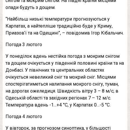
снігом та мокрим снігом. На півдні країни місцями
опади будуть з дощем.
“Найбільш низькі температури прогнозуються у
Карпатах, а найтепліше традиційно буде у Криму,
Приазов’ї та на Одещині”, – повідомив Ігор Кібальчич.
Погода 3 лютого
У понеділок вдень нестійка погода з мокрим снігом
та дощем очікується у південній половині країни та на
Донбасі. У північних та центральних областях
очікується невеликий сніг та мокрий сніг. Місцями
спостерігатиметься налипання мокрого снігу, туман,
на дорогах ожеледиця. Швидкість вітру 3 – 8 м/с; в
Одеській області та західних регіонах 7 – 12 м/с.
Температура вдень -1…+4 °С, у Карпатах 0…-5 °С.
Погода 4 лютого
У вівторок, за прогнозом синоптика, у більшості