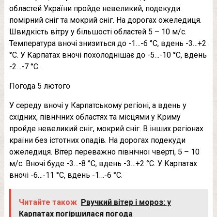
областей України пройде невеликий, подекуди
помірний сніг та мокрий сніг. На дорогах ожеледиця.
Швидкість вітру у більшості областей 5 – 10 м/с.
Температура вночі знизиться до -1…-6 °С, вдень -3…+2
°С. У Карпатах вночі похолоднішає до -5…-10 °С, вдень
-2…-7 °С.
Погода 5 лютого
У середу вночі у Карпатському регіоні, а вдень у
східних, північних областях та місцями у Криму
пройде невеликий сніг, мокрий сніг. В інших регіонах
країни без істотних опадів. На дорогах подекуди
ожеледиця. Вітер переважно північної чверті, 5 – 10
м/с. Вночі буде -3…-8 °С, вдень -3…+2 °С. У Карпатах
вночі -6…-11 °С, вдень -1…-6 °С.
Читайте також
Рвучкий вітер і мороз: у
Карпатах погіршилася погода