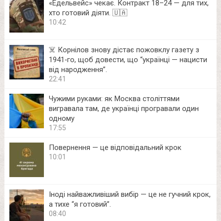
«Едельвейс» чекає. Контракт 18–24 — для тих,
хто готовий діяти. 🇺🇦
10:42
☠️ Корнілов знову дістає пожовклу газету з
1941‑го, щоб довести, що “українці — нацисти
від народження”.
22:41
Чужими руками: як Москва століттями
вигравала там, де українці програвали один
одному
17:55
Повернення — це відповідальний крок
10:01
Іноді найважливіший вибір — це не гучний крок,
а тихе “я готовий”.
08:40