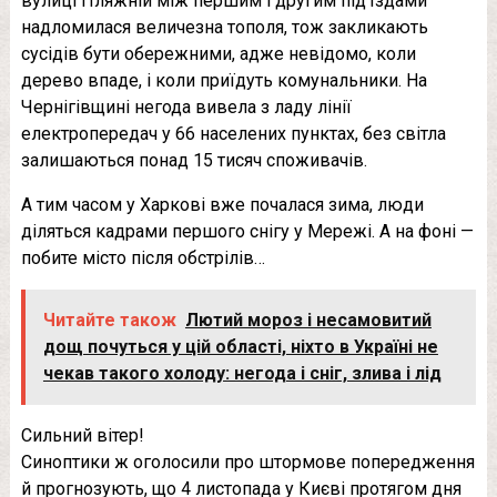
вулиці Пляжній між першим і другим підʼїздами
надломилася величезна тополя, тож закликають
сусідів бути обережними, адже невідомо, коли
дерево впаде, і коли приїдуть комунальники. На
Чернігівщині негода вивела з ладу лінії
електропередач у 66 населених пунктах, без світла
залишаються понад 15 тисяч споживачів.
А тим часом у Харкові вже почалася зима, люди
діляться кадрами першого снігу у Мережі. А на фоні —
побите місто після обстрілів…
Читайте також
Лютий мороз і несамовитий
дощ почуться у цій області, ніхто в Україні не
чекав такого холоду: негода і сніг, злива і лід
Сильний вітер!
Синоптики ж оголосили про штормове попередження
й прогнозують, що 4 листопада у Києві протягом дня