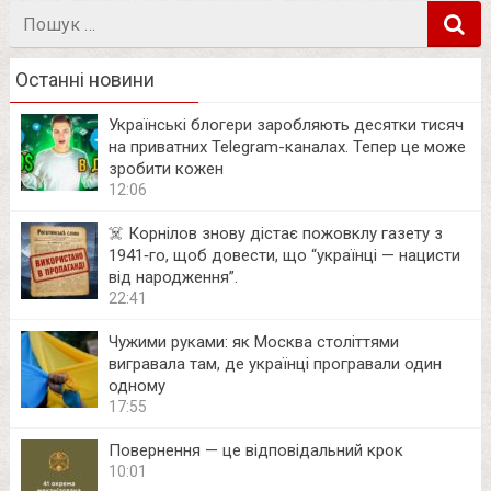
Пошук
в
Останні новини
Українські блогери заробляють десятки тисяч
на приватних Telegram-каналах. Тепер це може
зробити кожен
12:06
☠️ Корнілов знову дістає пожовклу газету з
1941‑го, щоб довести, що “українці — нацисти
від народження”.
22:41
Чужими руками: як Москва століттями
вигравала там, де українці програвали один
одному
17:55
Повернення — це відповідальний крок
10:01