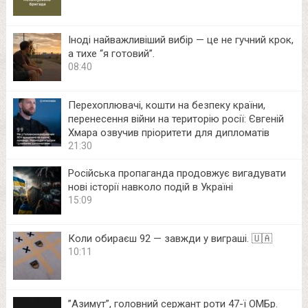
Іноді найважливіший вибір — це не гучний крок,
а тихе “я готовий”.
08:40
Перехоплювачі, кошти на безпеку країни,
перенесення війни на територію росії: Євгеній
Хмара озвучив пріоритети для дипломатів
21:30
Російська пропаганда продовжує вигадувати
нові історії навколо подій в Україні
15:09
Коли обираєш 92 — завжди у виграші. 🇺🇦
10:11
⁨”Азимут”, головний сержант роти 47-ї ОМБр.