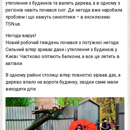
утеплення з будинків та валить дерева, а в одному з
регіонів навіть почався сніг. Де негода вже наробила
проблем і що кажуть синоптики – в ексклюзиві
TSN.ua.
Негода вирує!
Новий робочий тиждень почався з потужної негоди.
Сильний вітер зриває дахи і утеплення з будинків у
Києві. Частково злітають балкони, а все це летить в
автівки.
В одному районі столиці вітер повністю зірвав дах, а
дерево впало на ворота будинку, звідки саме мали
виходити діти.