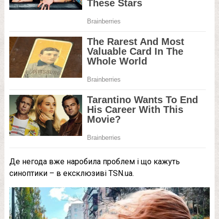
Де негода вже наробила проблем і що кажуть
синоптики – в ексклюзиві TSN.ua.