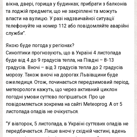
вікна, двері, горища у будинках; прибрати з балконів
та лоджій предмети, що не закріплені та можуть
впасти на вулицю. У разі надзвичайної ситуації
телефонуйте на номер 112 або повідомляйте аварійні
служби”.
Якою буде погода у регіонах?
Синоптики прогнозують, що в Україні 4 листопада
буде від 4 до 9 градусів тепла, на Півдні – 8-13
градусів. Вночі – від 3 градусів тепла до 2 градусів
морозу. Також вночі на дорогах Львівщини буде
ожеледиця. Отож, починається передзимовий період,
метеорологи кажуть, що через активний циклон
погодні умови суттєво погіршаться. Про це
повідомляється зокрема на сайті Meteoprog. А от 5
листопада опадів не очікується.
“У вівторок, 5 листопада, в Україні суттєвих опадів не
передбачається. Лише вночі у східній частині, вдень