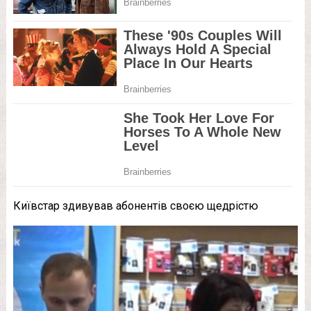
Київстар здивував абонентів своєю щедрістю