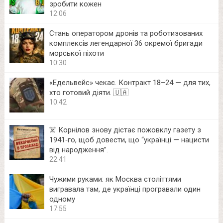
зробити кожен
12:06
Стань оператором дронів та роботизованих
комплексів легендарної 36 окремої бригади
морської піхоти
10:30
«Едельвейс» чекає. Контракт 18–24 — для тих,
хто готовий діяти. 🇺🇦
10:42
☠️ Корнілов знову дістає пожовклу газету з
1941‑го, щоб довести, що “українці — нацисти
від народження”.
22:41
Чужими руками: як Москва століттями
вигравала там, де українці програвали один
одному
17:55