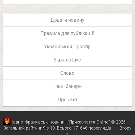
Додати новину
Правила для публікацій
Український Простір
Україна Live
Слово
Наші банери
Про сайт
Івано-Франківські новини | "
Прикарпаття Online
"
© 2026
Загальний рейтинг
9
з
10
.
Всього
171646
переглядів
Вгору
↑