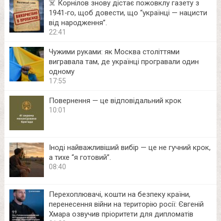
☠️ Корнілов знову дістає пожовклу газету з
1941‑го, щоб довести, що “українці — нацисти
від народження”.
22:41
Чужими руками: як Москва століттями
вигравала там, де українці програвали один
одному
17:55
Повернення — це відповідальний крок
10:01
Іноді найважливіший вибір — це не гучний крок,
а тихе “я готовий”.
08:40
Перехоплювачі, кошти на безпеку країни,
перенесення війни на територію росії: Євгеній
Хмара озвучив пріоритети для дипломатів