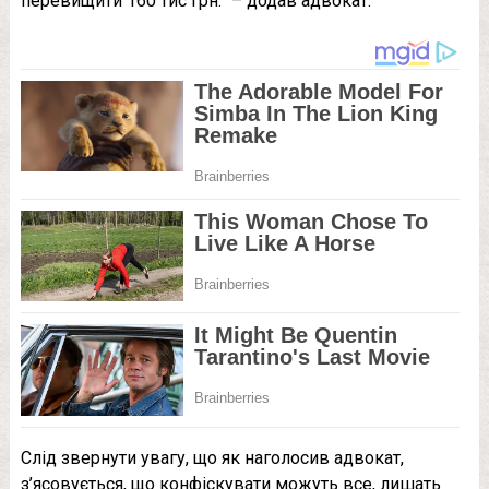
перевищити 160 тис грн.” – додав адвокат.
Слід звернути увагу, що як наголосив адвокат,
з’ясовується, що конфіскувати можуть все, лишать