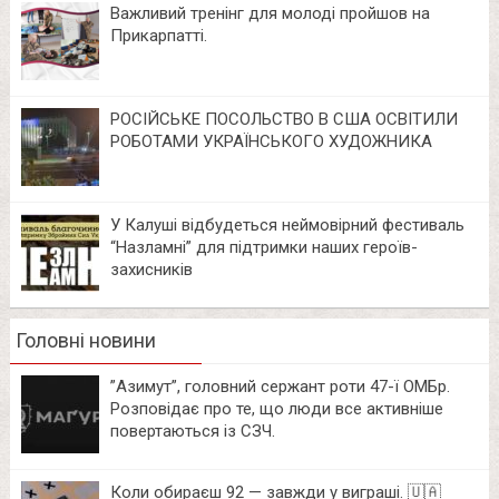
Важливий тренінг для молоді пройшов на
Прикарпатті.
РОСІЙСЬКЕ ПОСОЛЬСТВО В США ОСВІТИЛИ
РОБОТАМИ УКРАЇНСЬКОГО ХУДОЖНИКА
У Калуші відбудеться неймовірний фестиваль
“Назламні” для підтримки наших героїв-
захисників
Головні новини
⁨”Азимут”, головний сержант роти 47-ї ОМБр.
Розповідає про те, що люди все активніше
повертаються із СЗЧ.
Коли обираєш 92 — завжди у виграші. 🇺🇦