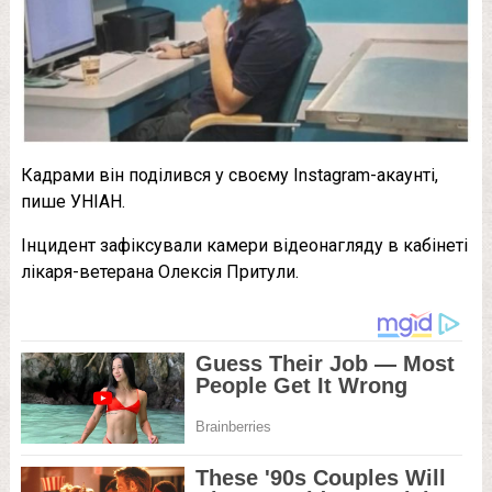
Кадрами він поділився у своєму Instagram-акаунті,
пише УНІАН.
Інцидент зафіксували камери відеонагляду в кабінеті
лікаря-ветерана Олексія Притули.