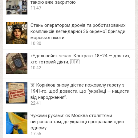
такою вже закритою
11:47
Стань оператором дронів та роботизованих
комплексів легендарної 36 окремої бригади
морської піхоти
10:30
«Едельвейс» чекає. Контракт 18–24 — для тих,
хто готовий діяти. 🇺🇦
10:42
☠️ Корнілов знову дістає пожовклу газету з
1941‑го, щоб довести, що “українці — нацисти
від народження”.
22:41
Чужими руками: як Москва століттями
вигравала там, де українці програвали один
одному
17:55