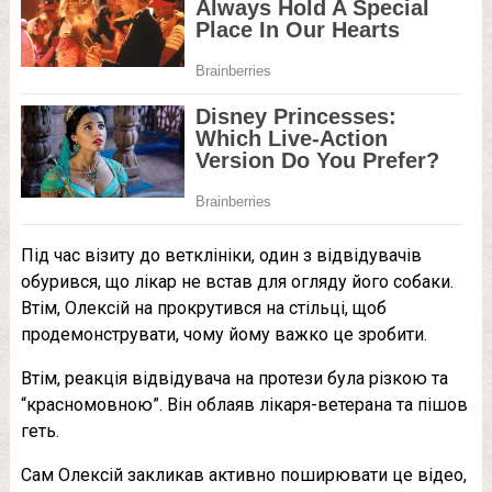
Під час візиту до ветклініки, один з відвідувачів
обурився, що лікар не встав для огляду його собаки.
Втім, Олексій на прокрутився на стільці, щоб
продемонструвати, чому йому важко це зробити.
Втім, реакція відвідувача на протези була різкою та
“красномовною”. Він облаяв лікаря-ветерана та пішов
геть.
Сам Олексій закликав активно поширювати це відео,