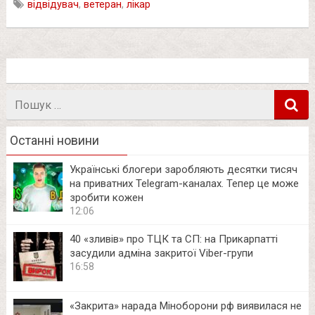
відвідувач
,
ветеран
,
лікар
Пошук
в
Останні новини
Українські блогери заробляють десятки тисяч
на приватних Telegram-каналах. Тепер це може
зробити кожен
12:06
40 «зливів» про ТЦК та СП: на Прикарпатті
засудили адміна закритої Viber-групи
16:58
«Закрита» нарада Міноборони рф виявилася не