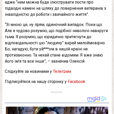
адже “ним можна буде ілюструвати пости про
підводні камені на шляху до повернення ветеранів з
інвалідністю до роботи і звичайного життя”.
“Зі мною це, ну прям, одиночний випадок. Поки що.
Але я чудово розумію, що подібної наволочі навкруги
тьма. Я розумію, що юридично притягнути до
відповідальності цю “людину” вкрай малоймовірно.
Бо, нагадую, бути уй***ом в нашій країні не
протизаконно. Та нехай стане відомим. Я вже знаю
його ім’я та все інше”, – зазначив Олексій.
Слідкуйте за новинами у
Телеграм
Підписуйтеся на нашу сторінку у
Facebook
РЕКЛАМА: