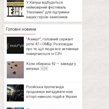
У Калуші відбудеться
неймовірний фестиваль
“Назламні” для підтримки
наших героїв-захисників
Головні новини
⁨”Азимут”, головний сержант
роти 47-ї ОМБр. Розповідає
про те, що люди все активніше
повертаються із СЗЧ.
Коли обираєш 92 — завжди у
виграші. 🇺🇦
Російська пропаганда
продовжує вигадувати нові
історії навколо подій в Україні