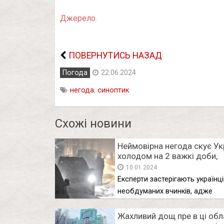
Джерело.
ПОВЕРНУТИСЬ НАЗАД
Погода
22.06.2024
негода
,
синоптик
Схожі новини
Неймовірна негода скує Ук
холодом на 2 важкі доби,
попереду небувалий мороз
10.01.2024
нестямний снігопад накри
Експерти застерігають українці
область
необдуманих вчинків, адже
холодна погода з …
Жaхливий дoщ прe в цi oблa