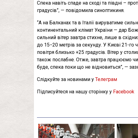
Спека навіть спаде на сході та півдні – пр
градусів”, — повідомила синоптикиня.
“А на Балканах та в Італії вируватиме сильн
континентальний клімат України — дар Божи
сильний вітер завтра стихне, лише в східн
до 15−20 метрів за секунду. У Києві 21-го
повітря близько +25 градусів. Вітер у столи
також послабне. Отже, завтра працюємо чи 
буде, спека поки що не відновиться”, — заз
Слідкуйте за новинами у
Телеграм
Підписуйтеся на нашу сторінку у
Facebook