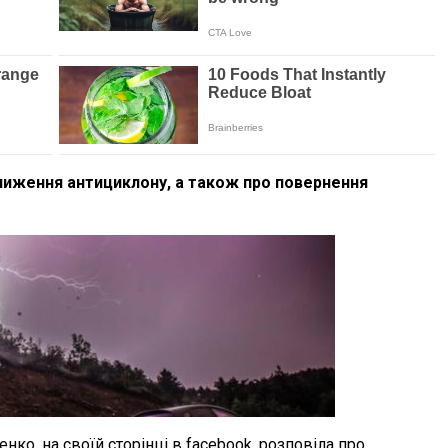
лиження антициклону, а також про повернення
нко, на своїй сторінці в facebook, розповіла про