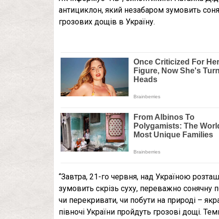
антициклон, який незабаром зумовить соня
грозових дощів в Україну.
“Завтра, 21-го червня, над Україною розташу
зумовить скрізь суху, переважно сонячну п
чи перекривати, чи побути на природі – якр
півночі України пройдуть грозові дощі. Т