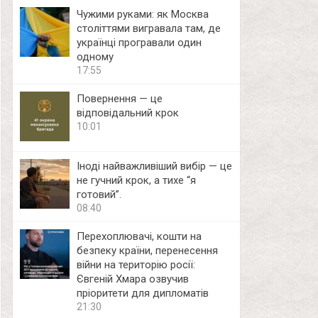
Чужими руками: як Москва
століттями вигравала там, де
українці програвали один
одному
17:55
Повернення — це
відповідальний крок
10:01
Іноді найважливіший вибір — це
не гучний крок, а тихе “я
готовий”.
08:40
Перехоплювачі, кошти на
безпеку країни, перенесення
війни на територію росії:
Євгеній Хмара озвучив
пріоритети для дипломатів
21:30