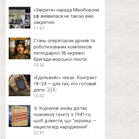
«Закрита» нарада Міноборони
рф виявилася не такою вже
закритою
11:47
Стань оператором дронів та
роботизованих комплексів
легендарної 36 окремої
бригади морської піхоти
10:30
«Едельвейс» чекає. Контракт
18–24 — для тих, хто готовий
діяти. 🇺🇦
10:42
☠️ Корнілов знову дістає
пожовклу газету з 1941‑го,
щоб довести, що “українці —
нацисти від народження”.
22:41