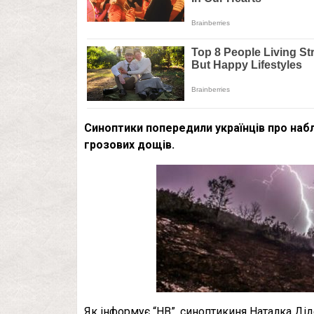
Синоптики попередили українців про наб
грозових дощів.
Як інформує “НВ”, синоптикиня Наталка Діде