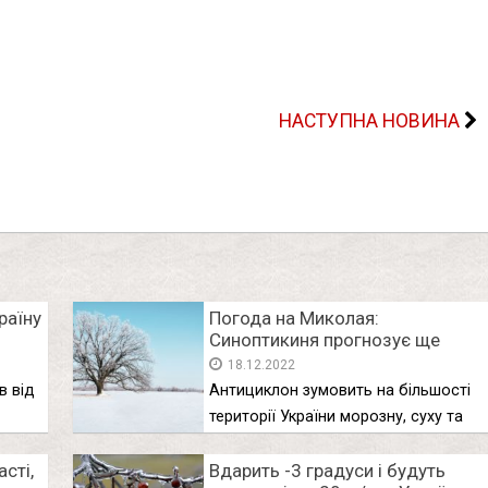
НАСТУПНА НОВИНА
раїну
Погода на Миколая:
Синоптикиня прогнозує ще
:
один морозний день
18.12.2022
є цю
в від
Антициклон зумовить на більшості
території України морозну, суху та
із …
стi,
Вдарить -3 градуси і будуть