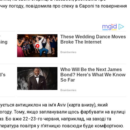
чну погоду, повідомила про спеку в Європі та повернення
ється антициклон на ім’я Aviv (карта внизу), який
огоду. Тому, якщо запланували щось фарбувати на вулиці
аз. Бо вже 22−23-го червня, наприклад, на заході та
емпература повітря у п’ятницю повсюди буде комфортною.