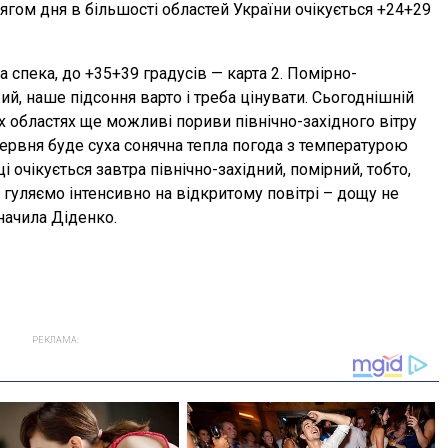
отягом дня в більшості областей України очікується +24+29
а спека, до +35+39 градусів — карта 2. Помірно-
й, наше підсоння варто і треба цінувати. Сьогоднішній
их областях ще можливі пориви північно-західного вітру
 червня буде суха сонячна тепла погода з температурою
ці очікується завтра північно-західний, помірний, тобто,
гуляємо інтенсивно на відкритому повітрі – дощу не
начила Діденко.
РЕКЛАМА: