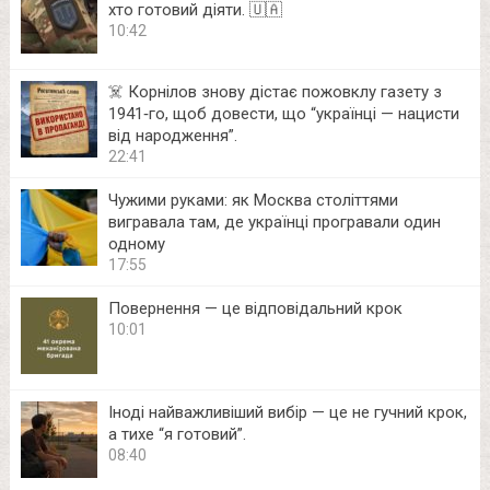
хто готовий діяти. 🇺🇦
10:42
☠️ Корнілов знову дістає пожовклу газету з
1941‑го, щоб довести, що “українці — нацисти
від народження”.
22:41
Чужими руками: як Москва століттями
вигравала там, де українці програвали один
одному
17:55
Повернення — це відповідальний крок
10:01
Іноді найважливіший вибір — це не гучний крок,
а тихе “я готовий”.
08:40