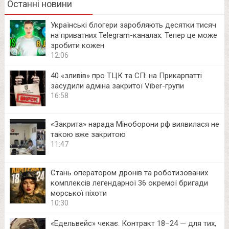
Останні новини
Українські блогери заробляють десятки тисяч
на приватних Telegram-каналах. Тепер це може
зробити кожен
12:06
40 «зливів» про ТЦК та СП: на Прикарпатті
засудили адміна закритої Viber-групи
16:58
«Закрита» нарада Міноборони рф виявилася не
такою вже закритою
11:47
Стань оператором дронів та роботизованих
комплексів легендарної 36 окремої бригади
морської піхоти
10:30
«Едельвейс» чекає. Контракт 18–24 — для тих,