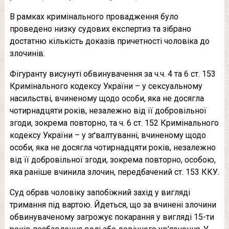
В рамках кримінального провадження було
проведено низку судових експертиз та зібрано
достатню кількість доказів причетності чоловіка до
злочинів.
Фігуранту висунуті обвинувачення за ч.ч. 4 та 6 ст. 153
Кримінального кодексу України – у сексуальному
насильстві, вчиненому щодо особи, яка не досягла
чотирнадцяти років, незалежно від її добровільної
згоди, зокрема повторно, та ч. 6 ст. 152 Кримінального
кодексу України – у зґвалтуванні, вчиненому щодо
особи, яка не досягла чотирнадцяти років, незалежно
від її добровільної згоди, зокрема повторно, особою,
яка раніше вчинила злочин, передбачений ст. 153 ККУ.
Суд обрав чоловіку запобіжний захід у вигляді
тримання під вартою. Йдеться, що за вчинені злочини
обвинуваченому загрожує покарання у вигляді 15-ти