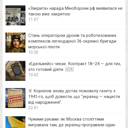
«Закрита» нарада Міноборони рф виявилася не
такою вже закритою
11:47
Стань оператором дронів та роботизованих
комплексів легендарної 36 окремої бригади
морської піхоти
10:30
«Едельвейс» чекає. Контракт 18–24 — для тих,
хто готовий діяти. 🇺🇦
10:42
☠️ Корнілов знову дістає пожовклу газету з
1941‑го, щоб довести, що “українці — нацисти
від народження”.
22:41
Чужими руками: як Москва століттями
вигравала там, де українці програвали один