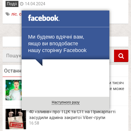
Події
14.04.2024
ліс
,
смерть
,
хлопець
Ми будемо вдячні вам,
якщо ви вподобаєте
нашу сторінку Facebook
Пошук
в
Останні новини
Українські блогери заробляють десятки тисяч
на приватних Telegram-каналах. Тепер це може
зробити кожен
12:06
Наступного разу
40 «зливів» про ТЦК та СП: на Прикарпатті
засудили адміна закритої Viber-групи
16:58