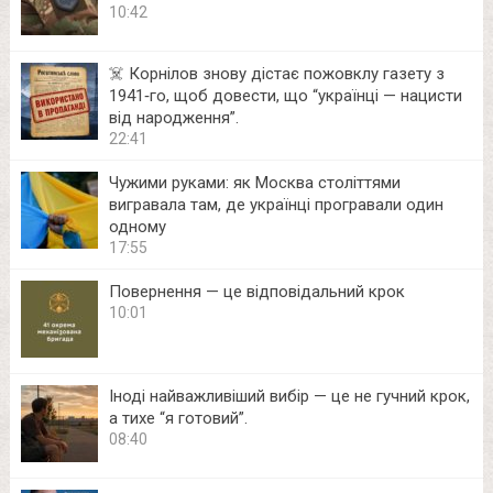
10:42
☠️ Корнілов знову дістає пожовклу газету з
1941‑го, щоб довести, що “українці — нацисти
від народження”.
22:41
Чужими руками: як Москва століттями
вигравала там, де українці програвали один
одному
17:55
Повернення — це відповідальний крок
10:01
Іноді найважливіший вибір — це не гучний крок,
а тихе “я готовий”.
08:40