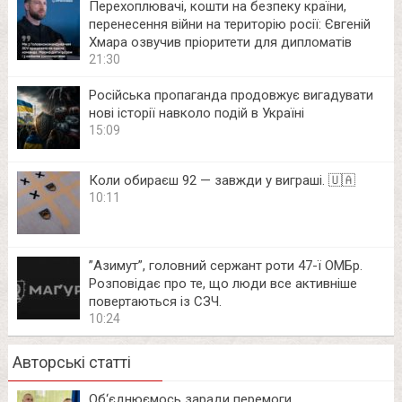
Перехоплювачі, кошти на безпеку країни,
перенесення війни на територію росії: Євгеній
Хмара озвучив пріоритети для дипломатів
21:30
Російська пропаганда продовжує вигадувати
нові історії навколо подій в Україні
15:09
Коли обираєш 92 — завжди у виграші. 🇺🇦
10:11
⁨”Азимут”, головний сержант роти 47-ї ОМБр.
Розповідає про те, що люди все активніше
повертаються із СЗЧ.
10:24
Авторські статті
Об‘єднюємось заради перемоги