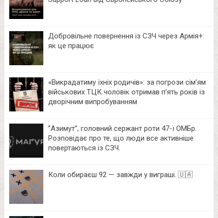
Добровільне повернення із СЗЧ через Армія+:
як це працює
«Викрадатиму їхніх родичів»: за погрози сім’ям
військових ТЦК чоловік отримав п’ять років із
дворічним випробуванням
⁨”Азимут”, головний сержант роти 47-ї ОМБр.
Розповідає про те, що люди все активніше
повертаються із СЗЧ.
Коли обираєш 92 — завжди у виграші. 🇺🇦