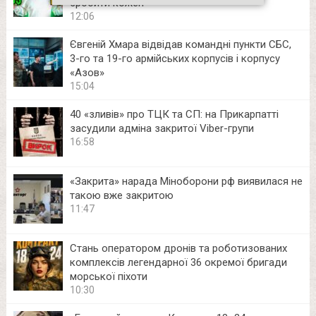
зробити кожен
12:06
Євгеній Хмара відвідав командні пункти СБС,
3-го та 19-го армійських корпусів і корпусу
«Азов»
15:04
40 «зливів» про ТЦК та СП: на Прикарпатті
засудили адміна закритої Viber-групи
16:58
«Закрита» нарада Міноборони рф виявилася не
такою вже закритою
11:47
Стань оператором дронів та роботизованих
комплексів легендарної 36 окремої бригади
морської піхоти
10:30