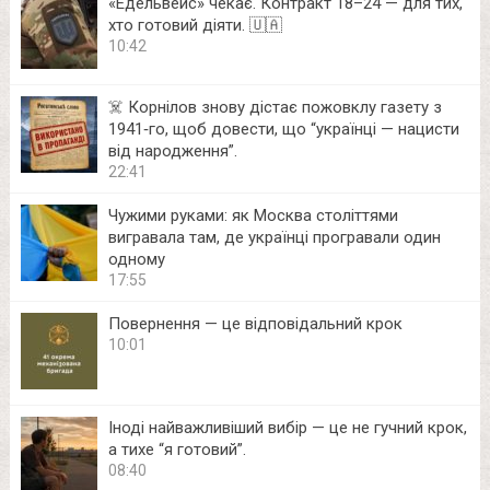
«Едельвейс» чекає. Контракт 18–24 — для тих,
хто готовий діяти. 🇺🇦
10:42
☠️ Корнілов знову дістає пожовклу газету з
1941‑го, щоб довести, що “українці — нацисти
від народження”.
22:41
Чужими руками: як Москва століттями
вигравала там, де українці програвали один
одному
17:55
Повернення — це відповідальний крок
10:01
Іноді найважливіший вибір — це не гучний крок,
а тихе “я готовий”.
08:40