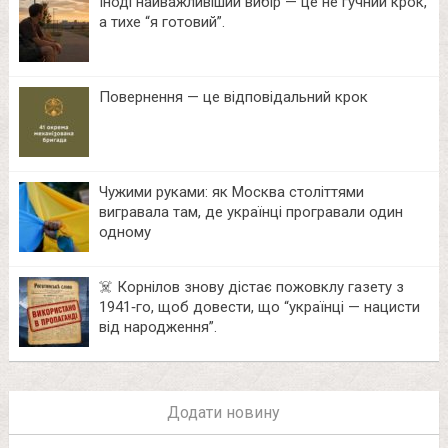
Іноді найважливіший вибір — це не гучний крок,
а тихе “я готовий”.
Повернення — це відповідальний крок
Чужими руками: як Москва століттями
вигравала там, де українці програвали один
одному
☠️ Корнілов знову дістає пожовклу газету з
1941‑го, щоб довести, що “українці — нацисти
від народження”.
Додати новину