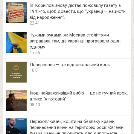
☠️ Корнілов знову дістає пожовклу газету з
1941‑го, щоб довести, що “українці — нацисти
від народження”.
22:41
Чужими руками: як Москва століттями
вигравала там, де українці програвали один
одному
17:55
Повернення — це відповідальний крок
10:01
Іноді найважливіший вибір — це не гучний крок,
а тихе “я готовий”.
08:40
Перехоплювачі, кошти на безпеку країни,
перенесення війни на територію росії: Євгеній
Хмара озвучив пріоритети для дипломатів