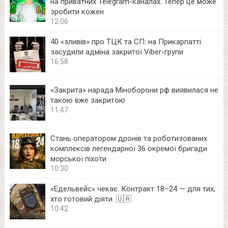
на приватних Telegram-каналах. Тепер це може
зробити кожен
12:06
40 «зливів» про ТЦК та СП: на Прикарпатті
засудили адміна закритої Viber-групи
16:58
«Закрита» нарада Міноборони рф виявилася не
такою вже закритою
11:47
Стань оператором дронів та роботизованих
комплексів легендарної 36 окремої бригади
морської піхоти
10:30
«Едельвейс» чекає. Контракт 18–24 — для тих,
хто готовий діяти. 🇺🇦
10:42