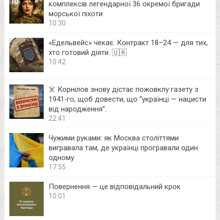
комплексів легендарної 36 окремої бригади
морської піхоти
10:30
«Едельвейс» чекає. Контракт 18–24 — для тих,
хто готовий діяти. 🇺🇦
10:42
☠️ Корнілов знову дістає пожовклу газету з
1941‑го, щоб довести, що “українці — нацисти
від народження”.
22:41
Чужими руками: як Москва століттями
вигравала там, де українці програвали один
одному
17:55
Повернення — це відповідальний крок
10:01