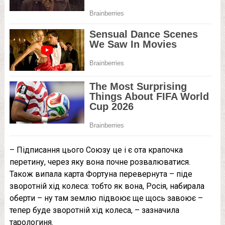
– Підписання цього Союзу це і є ота крапочка
перетину, через яку вона почне розвалюватися.
Також випала карта Фортуна перевернута – піде
зворотній хід колеса: тобто як вона, Росія, набирала
оберти – ну там землю підвоює ще щось завоює –
тепер буде зворотній хід колеса, – зазначила
тарологиня.