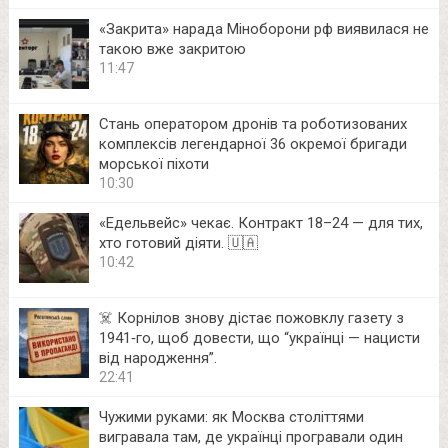
«Закрита» нарада Міноборони рф виявилася не
такою вже закритою
11:47
Стань оператором дронів та роботизованих
комплексів легендарної 36 окремої бригади
морської піхоти
10:30
«Едельвейс» чекає. Контракт 18–24 — для тих,
хто готовий діяти. 🇺🇦
10:42
☠️ Корнілов знову дістає пожовклу газету з
1941‑го, щоб довести, що “українці — нацисти
від народження”.
22:41
Чужими руками: як Москва століттями
вигравала там, де українці програвали один