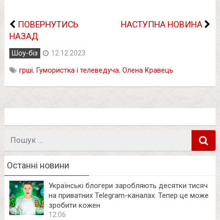
ПОВЕРНУТИСЬ
НАСТУПНА НОВИНА
НАЗАД
Шоу-біз
12.12.2023
грші
,
Гумористка і телеведуча
,
Олена Кравець
Пошук
в
Останні новини
Українські блогери заробляють десятки тисяч
на приватних Telegram-каналах. Тепер це може
зробити кожен
12:06