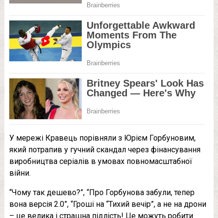
У мережі Кравець порівняли з Юрієм Горбуновим,
який потрапив у гучний скандал через фінансування
виробництва серіалів в умовах повномасштабної
війни.
“Чому так дешево?”, “Про Горбунова забули, тепер
вона версія 2.0”, “Гроші на “Тихий вечір”, а не на дрони
– це велика і страшна підлість! Це можуть робити