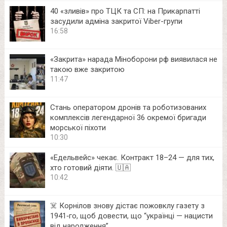
40 «зливів» про ТЦК та СП: на Прикарпатті
засудили адміна закритої Viber-групи
16:58
«Закрита» нарада Міноборони рф виявилася не
такою вже закритою
11:47
Стань оператором дронів та роботизованих
комплексів легендарної 36 окремої бригади
морської піхоти
10:30
«Едельвейс» чекає. Контракт 18–24 — для тих,
хто готовий діяти. 🇺🇦
10:42
☠️ Корнілов знову дістає пожовклу газету з
1941‑го, щоб довести, що “українці — нацисти
від народження”.