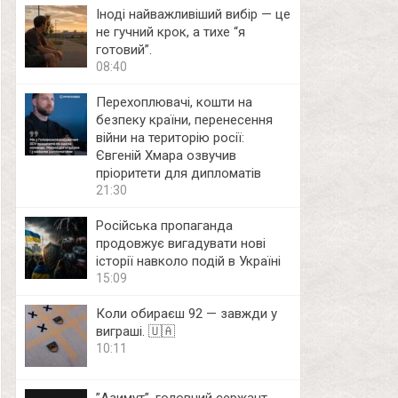
Іноді найважливіший вибір — це
не гучний крок, а тихе “я
готовий”.
08:40
Перехоплювачі, кошти на
безпеку країни, перенесення
війни на територію росії:
Євгеній Хмара озвучив
пріоритети для дипломатів
21:30
Російська пропаганда
продовжує вигадувати нові
історії навколо подій в Україні
15:09
Коли обираєш 92 — завжди у
виграші. 🇺🇦
10:11