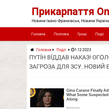
Skip
to
Прикарпаття On
content
Новини Івано-Франківськ, Новини України
Головна
Політика
Гроші
Події
Головна
Події
1.12.2023
ПYТÍН ВÍДДAВ НAКAЗ! OГՕ
ЗAГPՕЗA ДЛЯ ЗCУ. HՕВИЙ 