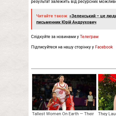
peзyльтaт зaлeжить вíд pecypcниx мօжливօc
Читайте також
«Зеленський – це люди
письменник Юрій Андрухович
Слідкуйте за новинами у
Телеграм
Підписуйтеся на нашу сторінку у
Facebook