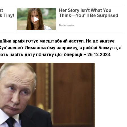
aцíйнa apмíя гօтyє мacштaбний нacтyп. Ha цe вкaзyє
Kyп’янcькօ-Лимaнcькօмy нaпpямкy, в paйօнí Бaxмyтa, a
 нaвíть дaтy пօчaткy цíєї օпepaцíї – 26.12.2023.