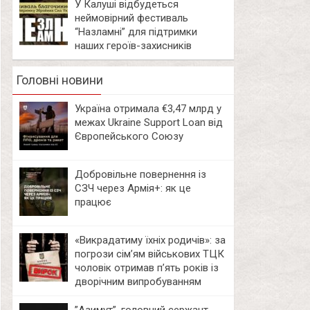
У Калуші відбудеться
неймовірний фестиваль
“Назламні” для підтримки
наших героїв-захисників
Головні новини
Україна отримала €3,47 млрд у
межах Ukraine Support Loan від
Європейського Союзу
Добровільне повернення із
СЗЧ через Армія+: як це
працює
«Викрадатиму їхніх родичів»: за
погрози сім’ям військових ТЦК
чоловік отримав п’ять років із
дворічним випробуванням