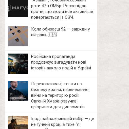
⁨”Азимут”, головний сержант
роти 47-ї ОМБр. Розповідає
про те, що люди все активніше
повертаються із СЗЧ.
Коли обираєш 92 — завжди у
виграші. 🇺🇦
Російська пропаганда
продовжує вигадувати нові
історії навколо подій в Україні
Перехоплювачі, кошти на
безпеку країни, перенесення
війни на територію росії:
Євгеній Хмара озвучив
пріоритети для дипломатів
Іноді найважливіший вибір — це
не гучний крок, а тихе “я