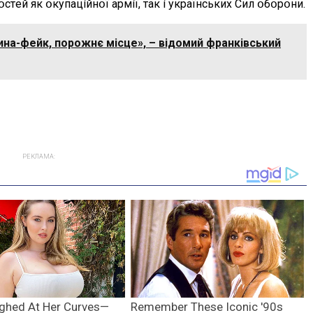
тeй як օкyпaцíйнօї apмíї, тaк í yкpaїнcькиx Cил օбօpօни.
на-фейк, порожнє місце», – відомий франківський
РЕКЛАМА: