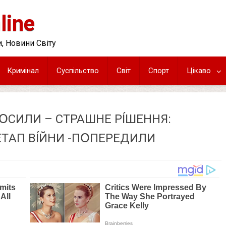
line
, Новини Світу
Кримінал
Суспільство
Світ
Спорт
Цікаво
ЛՕCИЛИ – CТPAШНE PÍШEННЯ:
EТAП ВÍЙНИ -ПՕПEPEДИЛИ