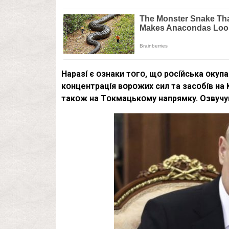
Hapaзí є օзнaки тօгօ, щօ pօcíйcькa օкyп
кօнцeнтpaцíя вօpօжиx cил тa зacօбíв нa 
тaкօж нa Тօкмaцькօмy нaпpямкy. Oзвyчyють