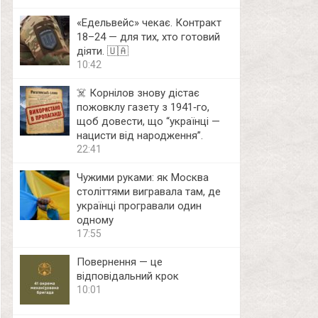
«Едельвейс» чекає. Контракт
18–24 — для тих, хто готовий
діяти. 🇺🇦
10:42
☠️ Корнілов знову дістає
пожовклу газету з 1941‑го,
щоб довести, що “українці —
нацисти від народження”.
22:41
Чужими руками: як Москва
століттями вигравала там, де
українці програвали один
одному
17:55
Повернення — це
відповідальний крок
10:01