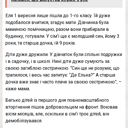
Еля 1 вересня лише пішла до 1-го класу. Їй дуже
подобалося вчитися, згадує мати. Дівчинка була
маминою помічницею, разом вони прибирали в
будинку, готували. У сім’ї ще є молодший син, йому 3
роки, та старша дочка, їй 9 років.
Діти дуже дружили. У дівчаток були спільні подружки
і в садочку, і в школі. Нині діти дуже сумують за
своєю загиблою сестричкою. “Син ще не розуміє, що
трапилося, і весь час запитує: “Де Елька?” А старша
дочка вже знає і часто плаче за своєю сестричкою”, –
каже мама.
Батько дітей із першого дня повномасштабного
вторгнення пішов добровольцем на фронт. Воював
вісім місяців, але, оскільки в сім’ї троє дітей, він
демобілізувався.