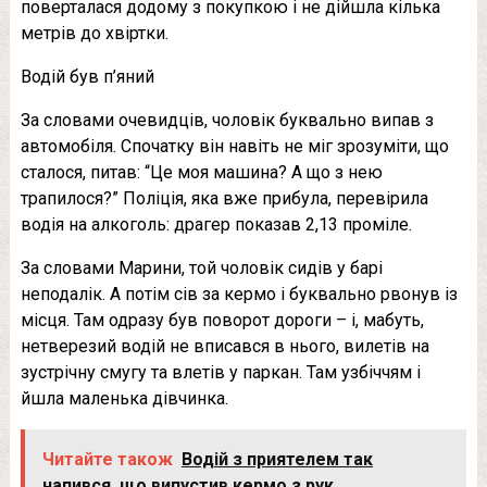
поверталася додому з покупкою і не дійшла кілька
метрів до хвіртки.
Водій був п’яний
За словами очевидців, чоловік буквально випав з
автомобіля. Спочатку він навіть не міг зрозуміти, що
сталося, питав: “Це моя машина? А що з нею
трапилося?” Поліція, яка вже прибула, перевірила
водія на алкоголь: драгер показав 2,13 проміле.
За словами Марини, той чоловік сидів у барі
неподалік. А потім сів за кермо і буквально рвонув із
місця. Там одразу був поворот дороги – і, мабуть,
нетверезий водій не вписався в нього, вилетів на
зустрічну смугу та влетів у паркан. Там узбіччям і
йшла маленька дівчинка.
Читайте також
Водій з приятелем так
напився, що випустив кермо з рук