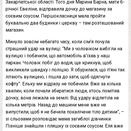
Закарпатської області. Того дня Марина Барна, мати 6-
річної Евеліни, відправила дочку до магазину за
соєвим соусом. Першокласниця мала пройти
буквально два будинки і церкву – там розташований
магазин.
Минуло зовсім небагато часу, коли сім’я почула
страшний удар на вулиці. “Ми з чоловіком вибігли на
вулицю і побачили, що автомобіль в’їхав у наш
паркан. Чоловік побіг до водія, ще крикнув, щоб
викликали швидку і поліцію. Я обурилася, що п’яні так
літають вулицею, і пішла до хати, щоб одягнути
кофту”. Ельку ми відразу не побачили. Вже за кілька
хвилин, коли почали збиратися люди, хтось помітив
дочку, вона лежала на землі. Від удару відлетіла на
кілька метрів. Назад до машини мене вже не
випустили, щоб я не бачила покалічене тіло дитини”, –
зі сльозами розповідає мама загиблої дівчинки.
Пізніше знайшли і пляшку із соєвим соусом. Еля вже