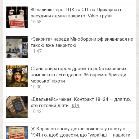
40 «зливів» про ТЦК та СП: на Прикарпатті
засудили адміна закритої Viber-групи
16:58
«Закрита» нарада Міноборони рф виявилася не
такою вже закритою
11:47
Стань оператором дронів та роботизованих
комплексів легендарної 36 окремої бригади
морської піхоти
10:30
«Едельвейс» чекає. Контракт 18–24 — для тих,
хто готовий діяти. 🇺🇦
10:42
☠️ Корнілов знову дістає пожовклу газету з
1941‑го, щоб довести, що “українці — нацисти